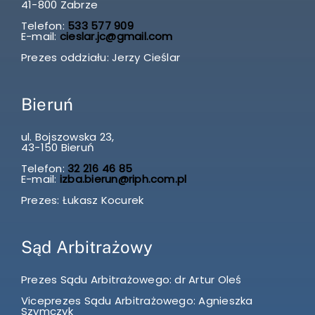
41-800 Zabrze
Telefon:
533 577 909
E-mail:
cieslar.jc@gmail.com
Prezes oddziału: Jerzy Cieślar
Bieruń
ul. Bojszowska 23,
43-150 Bieruń
Telefon:
32 216 46 85
E-mail:
izba.bierun@riph.com.pl
Prezes: Łukasz Kocurek
Sąd Arbitrażowy
Prezes Sądu Arbitrażowego: dr Artur Oleś
Viceprezes Sądu Arbitrażowego: Agnieszka
Szymczyk