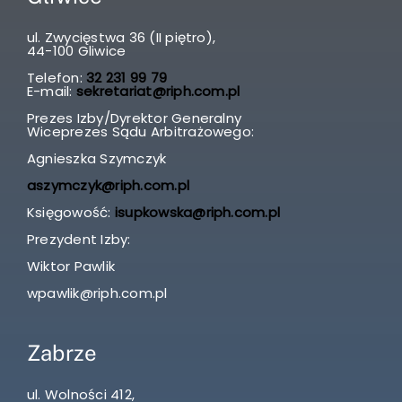
ul. Zwycięstwa 36 (II piętro),
44-100 Gliwice
Telefon:
32 231 99 79
E-mail:
sekretariat@riph.com.pl
Prezes Izby/Dyrektor Generalny
Wiceprezes Sądu Arbitrażowego:
Agnieszka Szymczyk
aszymczyk@riph.com.pl
Księgowość:
isupkowska@riph.com.pl
Prezydent Izby:
Wiktor Pawlik
wpawlik@riph.com.pl
Zabrze
ul. Wolności 412,