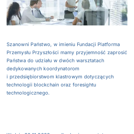
NASI EKSPERCI
GALERIA
SĄD ARBITRAŻOWY
Szanowni Państwo, w imieniu Fundacji Platforma
Przemysłu Przyszłości mamy przyjemność zaprosić
KOMITETY
Państwa do udziału w dwóch warsztatach
dedykowanych koordynatorom
MARKA ŚLĄSKIE
i przedsiębiorstwom klastrowym dotyczących
technologii blockchain oraz foresightu
KONTAKT
technologicznego.