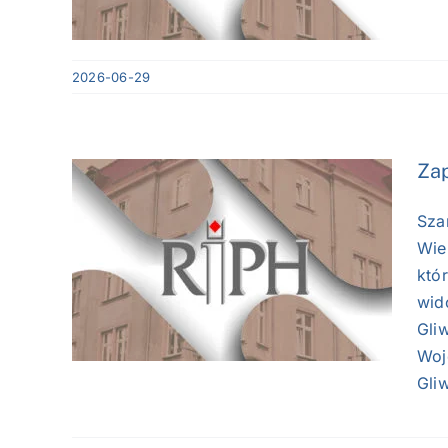
2026-06-29
Zap
Sza
twa
Wie
alę
któ
wid
Gli
Woj
Gliw