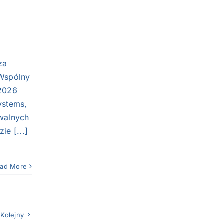
za
„Wspólny
2026
ystems,
awalnych
ie [...]
ad More
Kolejny