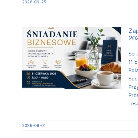
2026-06-25
Zap
202
Ser
sowe
11 
c
Pol
Spo
Prz
Prz
Lesz
2026-06-01