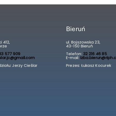
Bieruń
i 412,
ul. Bojszowska 23,
brze
43-150 Bieruń
3 577 909
Telefon:
32 216 46 85
slar.jc@gmail.com
E-mail:
izba.bierun@riph.
ziału: Jerzy Cieślar
Prezes: Łukasz Kocurek