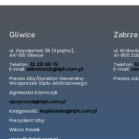
Gliwice
Zabrze
ul. Zwycięstwa 36 (II piętro),
ul. Wolnośc
44-100 Gliwice
41-800 Za
Telefon:
32 231 99 79
Telefon:
53
E-mail:
sekretariat@riph.com.pl
E-mail:
cie
Prezes Izby/Dyrektor Generalny
Prezes odd
Wiceprezes Sądu Arbitrażowego:
Agnieszka Szymczyk
aszymczyk@riph.com.pl
Księgowość:
isupkowska@riph.com.pl
Prezydent Izby:
Wiktor Pawlik
wpawlik@riph.com.pl