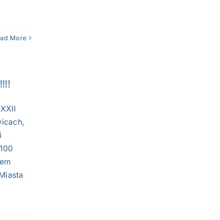
ad More
!!!
XXII
icach,
i
-100
iem
Miasta