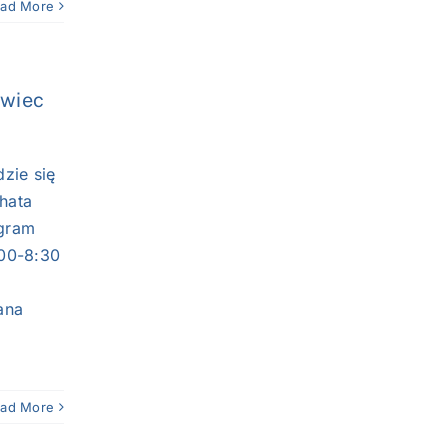
ad More
rwiec
zie się
hata
ogram
:00-8:30
ana
ad More