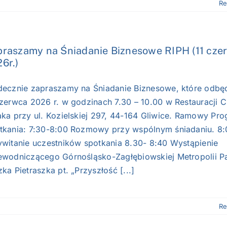
Re
raszamy na Śniadanie Biznesowe RIPH (11 cze
6r.)
decznie zapraszamy na Śniadanie Biznesowe, które odbęd
czerwca 2026 r. w godzinach 7.30 – 10.00 w Restauracji C
aka przy ul. Kozielskiej 297, 44-164 Gliwice. Ramowy Pr
tkania: 7:30-8:00 Rozmowy przy wspólnym śniadaniu. 8
ywitanie uczestników spotkania 8.30- 8:40 Wystąpienie
ewodniczącego Górnośląsko-Zagłębiowskiej Metropolii P
ka Pietraszka pt. „Przyszłość [...]
Re