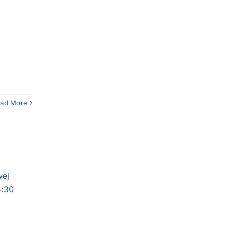
ad More
wej
14:30