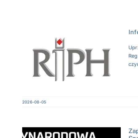
Inf
Upr
Reg
czy
2026-08-05
Za