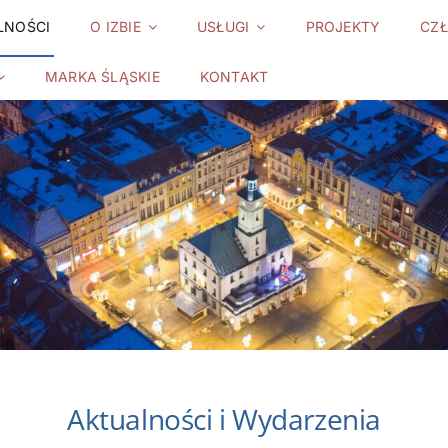
LNOŚCI
O IZBIE
USŁUGI
PROJEKTY
CZ
MARKA ŚLĄSKIE
KONTAKT
Aktualności i Wydarzenia