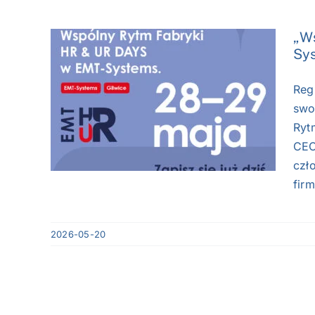
„W
Sy
ryki
Reg
EMT-
swo
aja
Ryt
CEC
czł
fir
2026-05-20