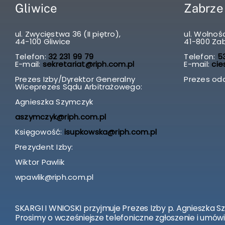
Gliwice
Zabrze
ul. Zwycięstwa 36 (II piętro),
ul. Wolnośc
44-100 Gliwice
41-800 Za
Telefon:
32 231 99 79
Telefon:
53
E-mail:
sekretariat@riph.com.pl
E-mail:
cie
Prezes Izby/Dyrektor Generalny
Prezes odd
Wiceprezes Sądu Arbitrażowego:
Agnieszka Szymczyk
aszymczyk@riph.com.pl
Księgowość:
isupkowska@riph.com.pl
Prezydent Izby:
Wiktor Pawlik
wpawlik@riph.com.pl
SKARGI I WNIOSKI przyjmuje Prezes Izby p. Agnieszka S
Prosimy o wcześniejsze telefoniczne zgłoszenie i umówi