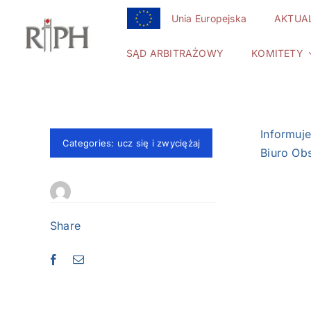
Przejdź
Unia Europejska
AKTUA
do
zawartości
SĄD ARBITRAŻOWY
KOMITETY
Informuj
Categories:
ucz się i zwyciężaj
Biuro Obs
Share