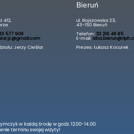
Bieruń
i 412,
ul. Bojszowska 23,
brze
43-150 Bieruń
3 577 909
Telefon:
32 216 46 85
slar.jc@gmail.com
E-mail:
izba.bierun@riph.
ziału: Jerzy Cieślar
Prezes: Łukasz Kocurek
zymczyk w każdą środę w godz. 12.00-14.00.
enie terminu swojej wizyty!