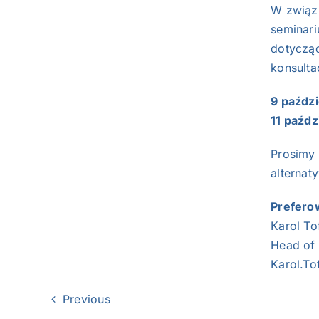
W związk
seminar
dotycząc
konsultac
9 paździ
11 paźdz
Prosimy 
alternat
Prefero
Karol Tof
Head of 
Karol.To
Previous