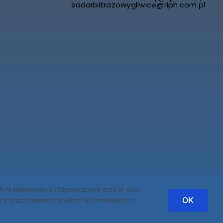
sadarbitrazowygliwice@riph.com.pl
reklamowych i statystycznych oraz w celu
OK
 oraz dostawcy aplikacji multimedialnych.