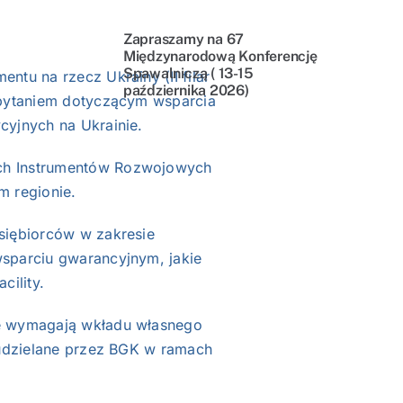
Zapraszamy na 67
Międzynarodową Konferencję
Spawalniczą ( 13-15
tu na rzecz Ukrainy (II filar
października 2026)
apytaniem dotyczącym wsparcia
cyjnych na Ukrainie.
ch Instrumentów Rozwojowych
m regionie.
siębiorców w zakresie
sparciu gwarancyjnym, jakie
cility.
re wymagają wkładu własnego
 udzielane przez BGK w ramach