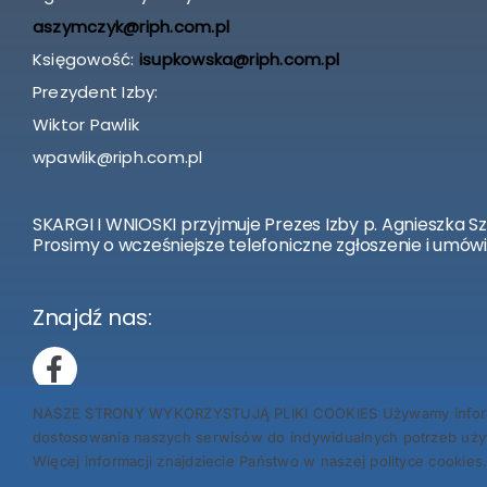
aszymczyk@riph.com.pl
Księgowość:
isupkowska@riph.com.pl
Prezydent Izby:
Wiktor Pawlik
wpawlik@riph.com.pl
SKARGI I WNIOSKI przyjmuje Prezes Izby p. Agnieszka S
Prosimy o wcześniejsze telefoniczne zgłoszenie i umówi
Znajdź nas:
NASZE STRONY WYKORZYSTUJĄ PLIKI COOKIES Używamy informacji
dostosowania naszych serwisów do indywidualnych potrzeb użyt
Więcej informacji znajdziecie Państwo w naszej polityce cookies