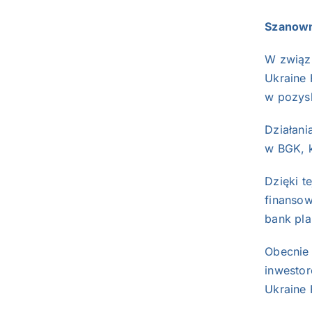
Szanown
W związk
Ukraine 
w pozysk
Działan
w BGK, k
Dzięki t
finansow
bank pla
Obecnie
inwestor
Ukraine F