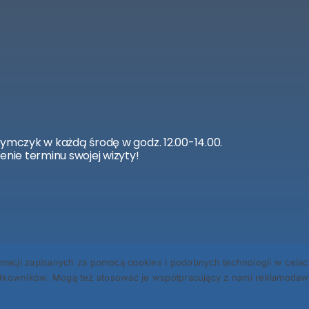
zymczyk w każdą środę w godz. 12.00-14.00.
enie terminu swojej wizyty!
 zapisanych za pomocą cookies i podobnych technologii w celach 
kowników. Mogą też stosować je współpracujący z nami reklamodawcy
.