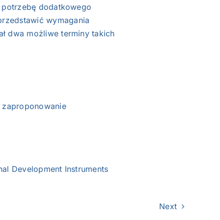
ją potrzebę dodatkowego
przedstawić wymagania
ał dwa możliwe terminy takich
ub zaproponowanie
onal Development Instruments
Next