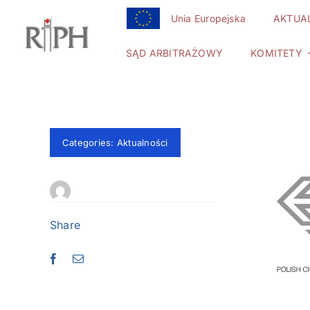
Przejdź
Unia Europejska
AKTUA
do
zawartości
SĄD ARBITRAŻOWY
KOMITETY
Categories:
Aktualności
Share