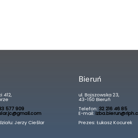
Bieruń
i 412,
ul. Bojszowska 23,
brze
43-150 Bieruń
3 577 909
Telefon:
32 216 46 85
slar.jc@gmail.com
E-mail:
izba.bierun@riph.
ziału: Jerzy Cieślar
Prezes: Łukasz Kocurek