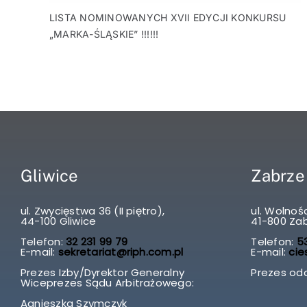
LISTA NOMINOWANYCH XVII EDYCJI KONKURSU
„MARKA-ŚLĄSKIE” !!!!!!
Gliwice
Zabrze
ul. Zwycięstwa 36 (II piętro),
ul. Wolnośc
44-100 Gliwice
41-800 Za
Telefon:
32 231 99 79
Telefon:
53
E-mail:
sekretariat@riph.com.pl
E-mail:
cie
Prezes Izby/Dyrektor Generalny
Prezes odd
Wiceprezes Sądu Arbitrażowego:
Agnieszka Szymczyk