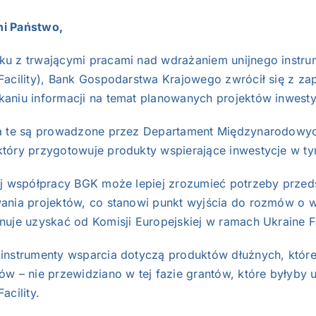
i Państwo,
u z trwającymi pracami nad wdrażaniem unijnego instrumen
Facility), Bank Gospodarstwa Krajowego zwrócił się z z
aniu informacji na temat planowanych projektów inwesty
ia te są prowadzone przez Departament Międzynarodowy
tóry przygotowuje produkty wspierające inwestycje w ty
ej współpracy BGK może lepiej zrozumieć potrzeby przed
ania projektów, co stanowi punkt wyjścia do rozmów o w
nuje uzyskać od Komisji Europejskiej w ramach Ukraine Fa
 instrumenty wsparcia dotyczą produktów dłużnych, któ
ów – nie przewidziano w tej fazie grantów, które byłyby
acility.