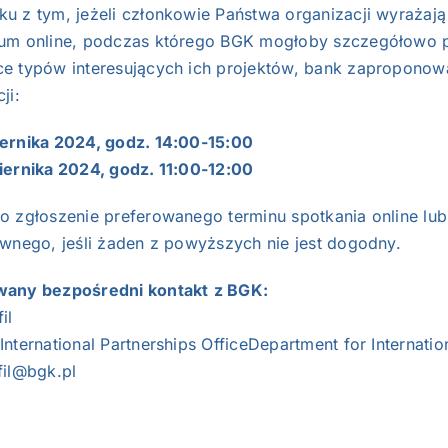
u z tym, jeżeli członkowie Państwa organizacji wyraża
ium online, podczas którego BGK mogłoby szczegółowo 
e typów interesujących ich projektów, bank zaproponow
ji:
ernika 2024, godz. 14:00-15:00
iernika 2024, godz. 11:00-12:00
o zgłoszenie preferowanego terminu spotkania online l
ywnego, jeśli żaden z powyższych nie jest dogodny.
wany bezpośredni kontakt
z BGK:
il
International Partnerships OfficeDepartment for Internati
fil@bgk.pl