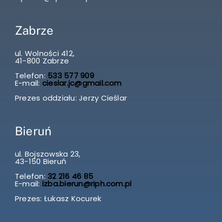
Zabrze
ul. Wolności 412,
41-800 Zabrze
Telefon:
533 577 909
E-mail:
cieslar.jc@gmail.com
Prezes oddziału: Jerzy Cieślar
Bieruń
ul. Bojszowska 23,
43-150 Bieruń
Telefon:
32 216 46 85
E-mail:
izba.bierun@riph.com.pl
Prezes: Łukasz Kocurek