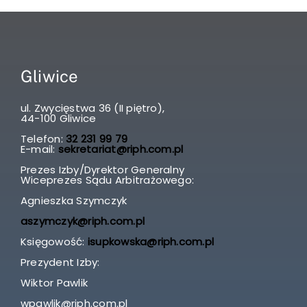
Gliwice
ul. Zwycięstwa 36 (II piętro),
44-100 Gliwice
Telefon:
32 231 99 79
E-mail:
sekretariat@riph.com.pl
Prezes Izby/Dyrektor Generalny
Wiceprezes Sądu Arbitrażowego:
Agnieszka Szymczyk
aszymczyk@riph.com.pl
Księgowość:
isupkowska@riph.com.pl
Prezydent Izby:
Wiktor Pawlik
wpawlik@riph.com.pl