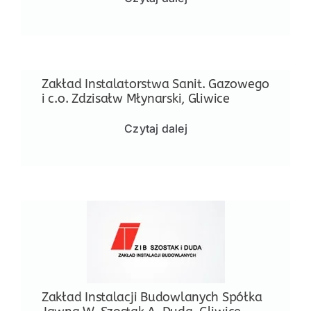
NASI EKSPERCI
GALERIA
Zakład Instalatorstwa Sanit. Gazowego
SĄD ARBITRAŻOWY
i c.o. Zdzisałw Młynarski, Gliwice
KOMITETY
Czytaj dalej
MARKA ŚLĄSKIE
KONTAKT
Zakład Instalacji Budowlanych Spółka