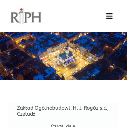
Przejdź
do
Toggl
zawartości
Naviga
Unia Europejska
AKTUALNOŚCI
ŚIP
O IZBIE
USŁUGI
PROJEKTY
Zakład Ogólnobudowl. H. J. Rogóz s.c.,
Czeladź
CZŁONKOSTWO
Czytaj dalej