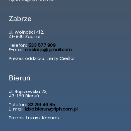
Zabrze
ul. Wolności 412,
41-800 Zabrze
Telefon:
533 577 909
E-mail:
cieslar.jc@gmail.com
Prezes oddziału: Jerzy Cieślar
Bieruń
ul. Bojszowska 23,
43-150 Bieruń
Telefon:
32 216 46 85
E-mail:
izba.bierun@riph.com.pl
Prezes: Łukasz Kocurek