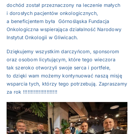
dochód został przeznaczony na leczenie małych
i dorosłych pacjentów onkologicznych,
a beneficjentem była
Górnośląska Fundacja
Onkologiczn
a wspierająca działalność
Narodowy
Instytut Onkologii w Gliwicac
h.
Dziękujemy wszystkim darczyńcom, sponsorom
oraz osobom licytującym, które tego wieczora
tak szeroko otworzyli swoje serca i portfele,
to dzięki wam
możemy kontynuować naszą misję
wsparcia tych, którzy tego potrzebują. Zapraszamy
za rok !!!!!!!!!!!!!!!!!!!!!!