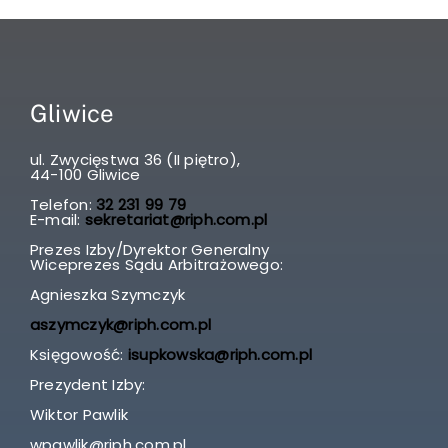
Gliwice
ul. Zwycięstwa 36 (II piętro),
44-100 Gliwice
Telefon:
32 231 99 79
E-mail:
sekretariat@riph.com.pl
Prezes Izby/Dyrektor Generalny
Wiceprezes Sądu Arbitrażowego:
Agnieszka Szymczyk
aszymczyk@riph.com.pl
Księgowość:
isupkowska@riph.com.pl
Prezydent Izby:
Wiktor Pawlik
wpawlik@riph.com.pl