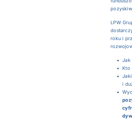
funduszo
pozyskiw
LPW Grup
dostarcz
roku i p
rozwojow
Jak 
Kto
Jaki
i du
Wyd
poz
cyfr
dyw