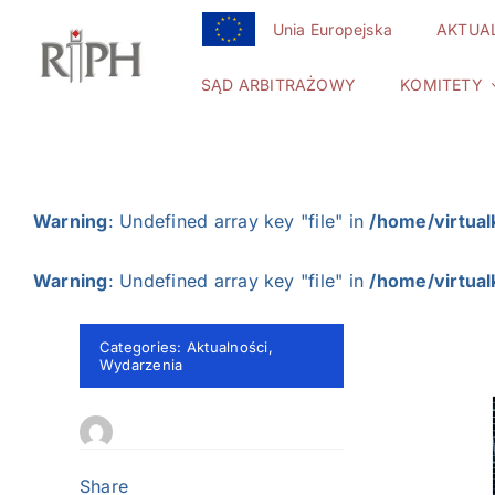
Przejdź
Unia Europejska
AKTUA
do
zawartości
SĄD ARBITRAŻOWY
KOMITETY
Warning
: Undefined array key "file" in
/home/virtual
Warning
: Undefined array key "file" in
/home/virtual
Categories:
Aktualności
,
Wydarzenia
Share