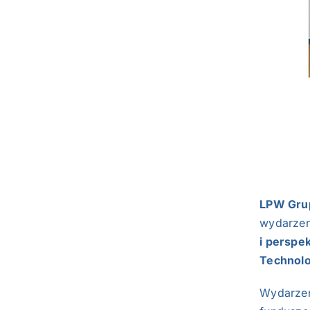
LPW Gru
wydarzen
i perspe
Technol
Wydarzen