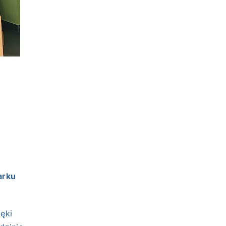
arku
ęki