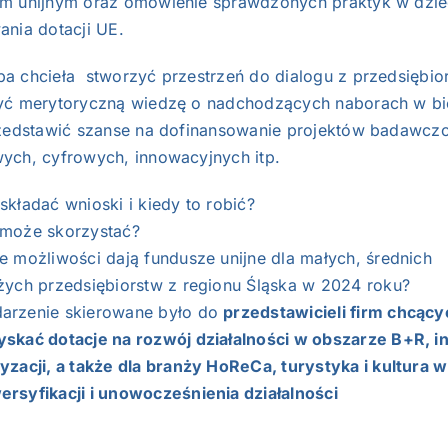
m unijnym oraz omówienie sprawdzonych praktyk w dzie
ania dotacji UE.
a chcieła stworzyć przestrzeń do dialogu z przedsiębio
yć merytoryczną wiedzę o nadchodzących naborach w b
rzedstawić szanse na dofinansowanie projektów badawcz
ych, cyfrowych, innowacyjnych itp.
składać wnioski i kiedy to robić?
 może skorzystać?
e możliwości dają fundusze unijne dla małych, średnich
żych przedsiębiorstw z regionu Śląska w 2024 roku?
arzenie skierowane było do
przedstawicieli firm chcący
yskać dotacje na rozwój działalności w obszarze B+R, i
yzacji, a także dla branży HoReCa, turystyka i kultura 
ersyfikacji i unowocześnienia działalności