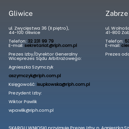
Gliwice
Zabrze
ul. Zwycięstwa 36 (II piętro),
ul. Wolnośc
44-100 Gliwice
41-800 Za
Telefon:
32 231 99 79
Telefon:
53
E-mail:
sekretariat@riph.com.pl
E-mail:
cie
Prezes Izby/Dyrektor Generalny
Prezes odd
Wiceprezes Sądu Arbitrażowego:
Agnieszka Szymczyk
aszymczyk@riph.com.pl
Księgowość:
isupkowska@riph.com.pl
Prezydent Izby:
Wiktor Pawlik
wpawlik@riph.com.pl
SKARGI I WNIOSKI przyjmuje Prezes Izby p. Agnieszka S