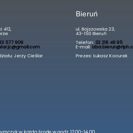
Bieruń
i 412,
ul. Bojszowska 23,
brze
43-150 Bieruń
3 577 909
Telefon:
32 216 46 85
slar.jc@gmail.com
E-mail:
izba.bierun@riph.
ziału: Jerzy Cieślar
Prezes: Łukasz Kocurek
zymczyk w każdą środę w godz. 12.00-14.00.