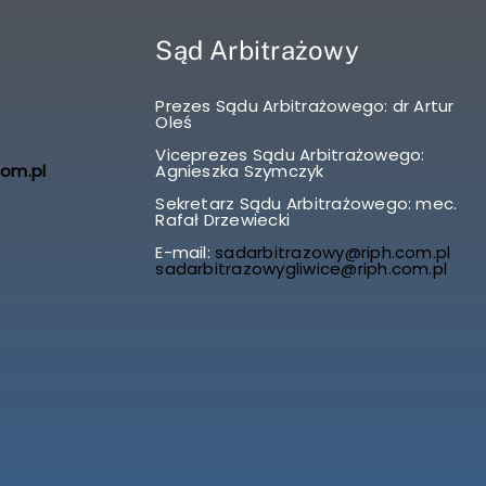
Sąd Arbitrażowy
Prezes Sądu Arbitrażowego: dr Artur
Oleś
Viceprezes Sądu Arbitrażowego:
com.pl
Agnieszka Szymczyk
Sekretarz Sądu Arbitrażowego: mec.
Rafał Drzewiecki
E-mail:
sadarbitrazowy@riph.com.pl
sadarbitrazowygliwice@riph.com.pl