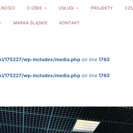
LNOŚCI
O IZBIE
USŁUGI
PROJEKTY
CZ
MARKA ŚLĄSKIE
KONTAKT
ki/175227/wp-includes/media.php
on line
1763
ki/175227/wp-includes/media.php
on line
1763