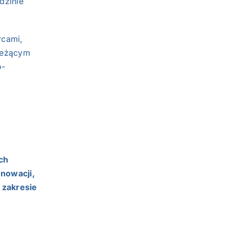
dzinie
rcami,
ieżącym
o-
ch
nnowacji,
w zakresie