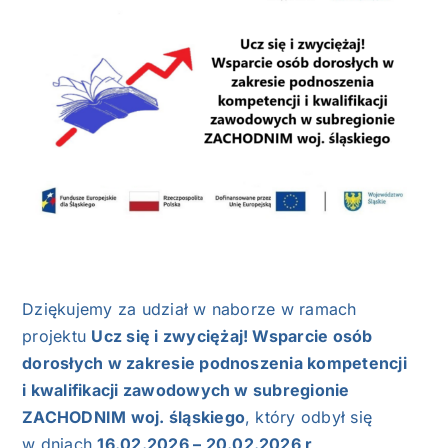
NASI EKSPERCI
GALERIA
SĄD ARBITRAŻOWY
KOMITETY
MARKA ŚLĄSKIE
KONTAKT
Dziękujemy za udział w naborze w ramach
projektu
Ucz się i zwyciężaj! Wsparcie osób
dorosłych w zakresie podnoszenia kompetencji
i kwalifikacji zawodowych w subregionie
ZACHODNIM woj. śląskiego
, który odbył się
w dniach
16.02.2026 – 20.02.2026 r
.