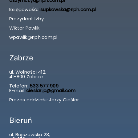
aszymczyk@riph.com.pl
Księgowość:
isupkowska@riph.com.pl
Prezydent Izby:
Wiktor Pawlik
wpawlik@riph.com.pl
Zabrze
ul. Wolności 412,
41-800 Zabrze
Telefon:
533 577 909
E-mail:
cieslar.jc@gmail.com
Prezes oddziału: Jerzy Cieślar
Bieruń
ul. Bojszowska 23,