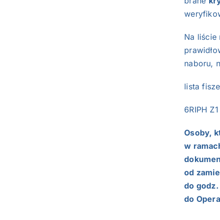
brane
kr
weryfiko
Na liście
prawidło
naboru, 
lista fisz
6RIPH Z1
Osoby, k
w ramach
dokument
od zamie
do godz.
do Opera