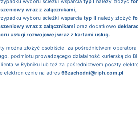
rzypadku wyboru ścieżki wsparcia
typ I
należy złożyć
fo
oszeniowy wraz z załącznikami,
rzypadku wyboru ścieżki wsparcia
typ II
należy złożyć
f
oszeniowy wraz z załącznikami
oraz dodatkowo
deklarac
oru usługi rozwojowej wraz z kartami usług.
y można złożyć osobiście, za pośrednictwem operatora
go, podmiotu prowadzącego działalność kurierską do Bi
lienta w Rybniku lub też za pośrednictwem poczty elektr
e elektronicznie na adres
66zachodni@riph.com.pl