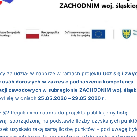
my za udział w naborze w ramach projektu
Ucz się i zwyc
 osób dorosłych w zakresie podnoszenia kompetencji
ikacji zawodowych w subregionie ZACHODNIM woj. śląsk
był się w dniach
25.05.2026 – 29.05.2026 r
.
z §2 Regulaminu naboru do projektu publikujemy
listę
ową
, sporządzoną na podstawie liczby uzyskanych punktó
iszek uzyskało taką samą liczbę punktów – pod uwagę był