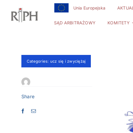
Przejdź
Unia Europejska
AKTUA
do
zawartości
SĄD ARBITRAŻOWY
KOMITETY
Categories:
ucz się i zwyciężaj
Share