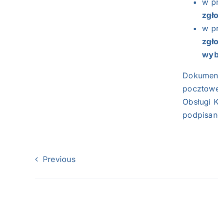
w p
zgł
w p
zgł
wyb
Dokument
pocztowe
Obsługi K
podpisan
Previous