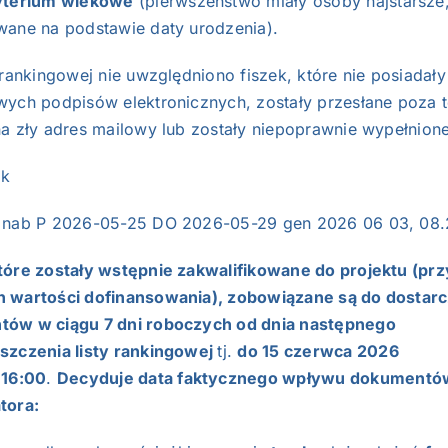
yterium wiekowe
(pierwszeństwo miały osoby najstarsze
wane na podstawie daty urodzenia).
 rankingowej nie uwzględniono fiszek, które nie posiadały
wych podpisów elektronicznych, zostały przesłane poza 
na zły adres mailowy lub zostały niepoprawnie wypełnione
ek
 nab P 2026-05-25 DO 2026-05-29 gen 2026 06 03, 08.
tóre zostały wstępnie zakwalifikowane do projektu (prz
 wartości dofinansowania), zobowiązane są do dostarc
ów w ciągu 7 dni roboczych od dnia następnego
szczenia listy rankingowej
tj.
do 15 czerwca 2026
 16:00
.
Decyduje data faktycznego wpływu dokumentó
tora: