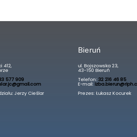
Bieruń
i 412,
ul. Bojszowska 23,
brze
43-150 Bieruń
3 577 909
Telefon:
32 216 46 85
slar.jc@gmail.com
E-mail:
izba.bierun@riph.
ziału: Jerzy Cieślar
Prezes: Łukasz Kocurek