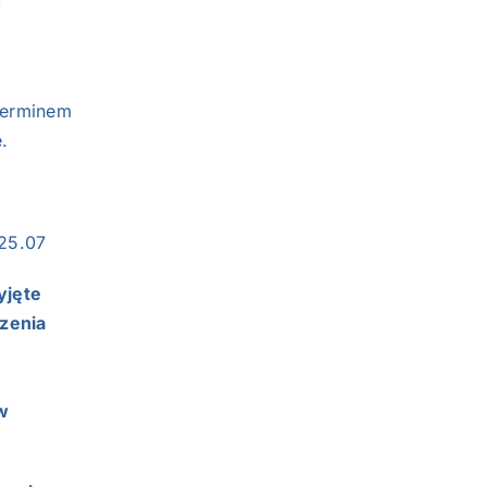
,
terminem
.
25.07
yjęte
zenia
w