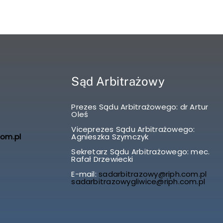
Sąd Arbitrażowy
Prezes Sądu Arbitrażowego: dr Artur
Oleś
Viceprezes Sądu Arbitrażowego:
com.pl
Agnieszka Szymczyk
Sekretarz Sądu Arbitrażowego: mec.
Rafał Drzewiecki
E-mail:
sadarbitrazowy@riph.com.pl
sadarbitrazowygliwice@riph.com.pl