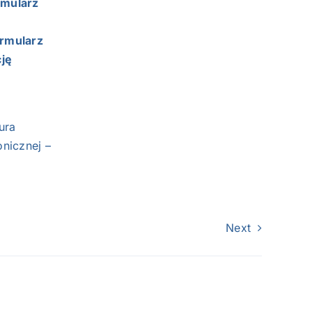
rmularz
ormularz
ję
ura
onicznej –
Next