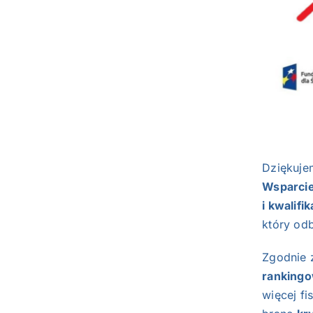
Dziękuje
Wsparcie
i kwalif
który od
Zgodnie 
ranking
więcej f