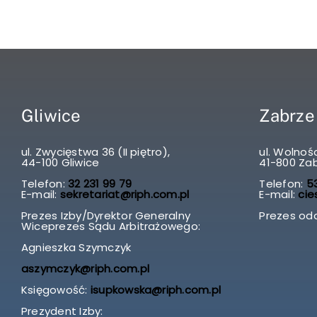
Gliwice
Zabrze
ul. Zwycięstwa 36 (II piętro),
ul. Wolnośc
44-100 Gliwice
41-800 Za
Telefon:
32 231 99 79
Telefon:
53
E-mail:
sekretariat@riph.com.pl
E-mail:
cie
Prezes Izby/Dyrektor Generalny
Prezes odd
Wiceprezes Sądu Arbitrażowego:
Agnieszka Szymczyk
aszymczyk@riph.com.pl
Księgowość:
isupkowska@riph.com.pl
Prezydent Izby: