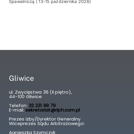
Spawalniczą ( 13-15 października 2026)
Gliwice
ul. Zwycięstwa 36 (II piętro),
44-100 Gliwice
Telefon:
32 231 99 79
E-mail:
sekretariat@riph.com.pl
Prezes Izby/Dyrektor Generalny
Wiceprezes Sądu Arbitrażowego:
Agnieszka Szymczyk