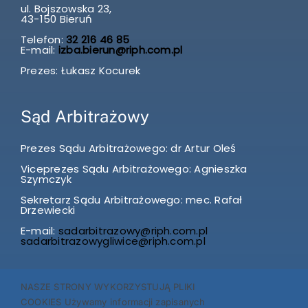
ul. Bojszowska 23,
43-150 Bieruń
Telefon:
32 216 46 85
E-mail:
izba.bierun@riph.com.pl
Prezes: Łukasz Kocurek
Sąd Arbitrażowy
Prezes Sądu Arbitrażowego: dr Artur Oleś
Viceprezes Sądu Arbitrażowego: Agnieszka
Szymczyk
Sekretarz Sądu Arbitrażowego: mec. Rafał
Drzewiecki
E-mail:
sadarbitrazowy@riph.com.pl
sadarbitrazowygliwice@riph.com.pl
SKARGI I WNIOSKI przyjmuje Prezes Izby p. Agnieszka
NASZE STRONY WYKORZYSTUJĄ PLIKI
Szymczyk w każdą środę w godz. 12.00-14.00.
COOKIES Używamy informacji zapisanych