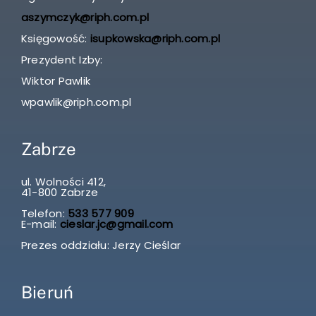
aszymczyk@riph.com.pl
Księgowość:
isupkowska@riph.com.pl
Prezydent Izby:
Wiktor Pawlik
wpawlik@riph.com.pl
Zabrze
ul. Wolności 412,
41-800 Zabrze
Telefon:
533 577 909
E-mail:
cieslar.jc@gmail.com
Prezes oddziału: Jerzy Cieślar
Bieruń