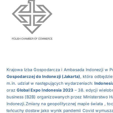
NASI EKSPERCI
GALERIA
SĄD ARBITRAŻOWY
KOMITETY
MARKA ŚLĄSKIE
Krajowa Izba Gospodarcza i Ambasada Indonezji w P
KONTAKT
Gospodarczej do Indonezji (Jakarta)
, która odbędzie
m.in. udział w następujących wydarzeniach:
Indonesia
oraz
Global Expo Indonesia 2023
– 38. edycji wielob
business (B2B) organizowanych przez Ministerstwo H
Indonezji.Zmiany na geopolitycznej mapie świata , to
łańcuchy dostaw jako wynik pandemii Covid wymusza