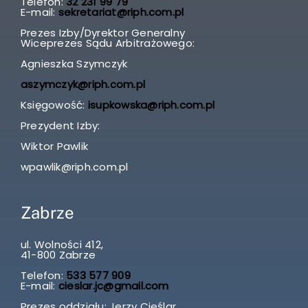
Telefon:
32 231 99 79
E-mail:
sekretariat@riph.com.pl
Prezes Izby/Dyrektor Generalny
Wiceprezes Sądu Arbitrażowego:
Agnieszka Szymczyk
aszymczyk@riph.com.pl
Księgowość:
isupkowska@riph.com.pl
Prezydent Izby:
Wiktor Pawlik
wpawlik@riph.com.pl
Zabrze
ul. Wolności 412,
41-800 Zabrze
Telefon:
533 577 909
E-mail:
cieslar.jc@gmail.com
Prezes oddziału: Jerzy Cieślar