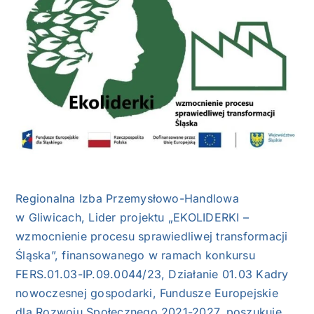
NASI EKSPERCI
GALERIA
SĄD ARBITRAŻOWY
KOMITETY
MARKA ŚLĄSKIE
Regionalna Izba Przemysłowo-Handlowa
KONTAKT
w Gliwicach, Lider projektu „EKOLIDERKI –
wzmocnienie procesu sprawiedliwej transformacji
Śląska”, finansowanego w ramach konkursu
FERS.01.03-IP.09.0044/23, Działanie 01.03 Kadry
nowoczesnej gospodarki, Fundusze Europejskie
dla Rozwoju Społecznego 2021-2027, poszukuje