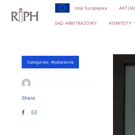
Przejdź
Unia Europejska
AKTUA
do
zawartości
SĄD ARBITRAŻOWY
KOMITETY
Categories:
Wydarzenia
Share