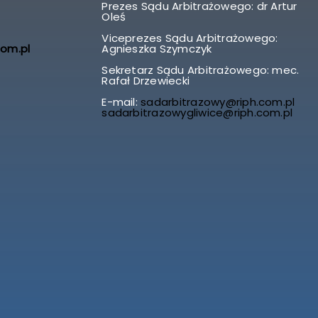
Prezes Sądu Arbitrażowego: dr Artur
Oleś
Viceprezes Sądu Arbitrażowego:
com.pl
Agnieszka Szymczyk
Sekretarz Sądu Arbitrażowego: mec.
Rafał Drzewiecki
E-mail:
sadarbitrazowy@riph.com.pl
sadarbitrazowygliwice@riph.com.pl