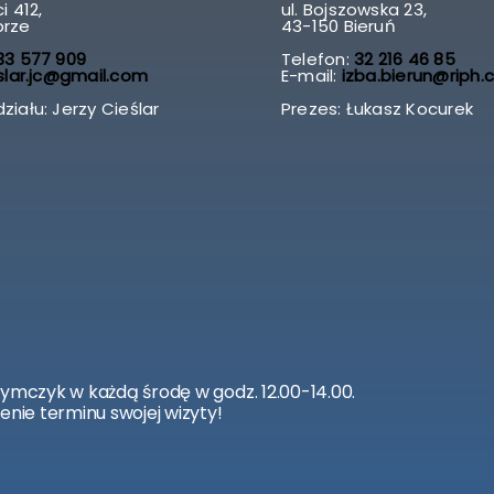
i 412,
ul. Bojszowska 23,
brze
43-150 Bieruń
3 577 909
Telefon:
32 216 46 85
slar.jc@gmail.com
E-mail:
izba.bierun@riph.
ziału: Jerzy Cieślar
Prezes: Łukasz Kocurek
zymczyk w każdą środę w godz. 12.00-14.00.
enie terminu swojej wizyty!