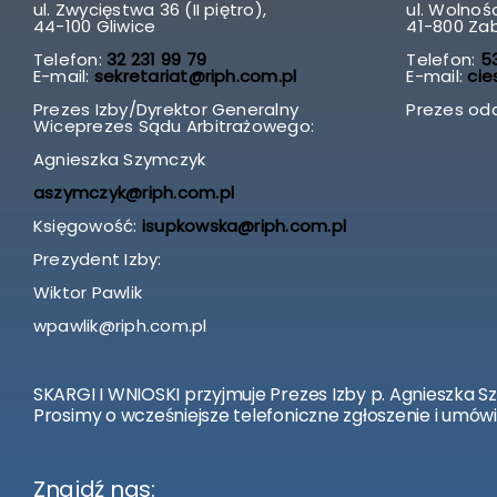
ul. Zwycięstwa 36 (II piętro),
ul. Wolnośc
44-100 Gliwice
41-800 Za
Telefon:
32 231 99 79
Telefon:
53
E-mail:
sekretariat@riph.com.pl
E-mail:
cie
Prezes Izby/Dyrektor Generalny
Prezes odd
Wiceprezes Sądu Arbitrażowego:
Agnieszka Szymczyk
aszymczyk@riph.com.pl
Księgowość:
isupkowska@riph.com.pl
Prezydent Izby:
Wiktor Pawlik
wpawlik@riph.com.pl
SKARGI I WNIOSKI przyjmuje Prezes Izby p. Agnieszka S
Prosimy o wcześniejsze telefoniczne zgłoszenie i umówi
Znajdź nas: