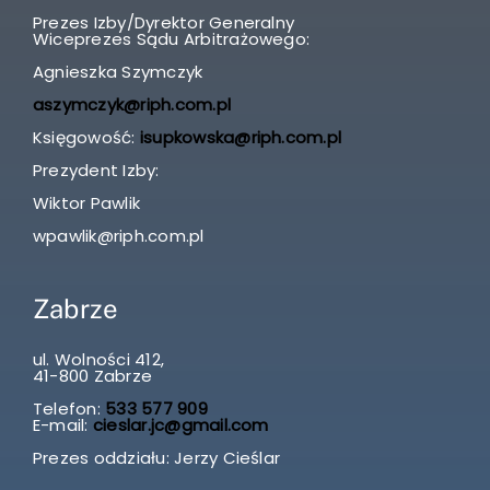
Prezes Izby/Dyrektor Generalny
Wiceprezes Sądu Arbitrażowego:
Agnieszka Szymczyk
aszymczyk@riph.com.pl
Księgowość:
isupkowska@riph.com.pl
Prezydent Izby:
Wiktor Pawlik
wpawlik@riph.com.pl
Zabrze
ul. Wolności 412,
41-800 Zabrze
Telefon:
533 577 909
E-mail:
cieslar.jc@gmail.com
Prezes oddziału: Jerzy Cieślar