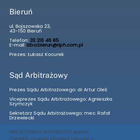
Bieruń
ul. Bojszowska 23,
43-150 Bieruń
Telefon:
32 216 46 85
E-mail:
izba.bierun@riph.com.pl
Prezes: Łukasz Kocurek
Sąd Arbitrażowy
Prezes Sądu Arbitrażowego: dr Artur Oleś
Viceprezes Sądu Arbitrażowego: Agnieszka
Szymczyk
Sekretarz Sądu Arbitrażowego: mec. Rafał
Drzewiecki
E-mail:
sadarbitrazowy@riph.com.pl
sadarbitrazowygliwice@riph.com.pl
NASZE STRONY WYKORZYSTUJĄ PLIKI
COOKIES Używamy informacji zapisanych