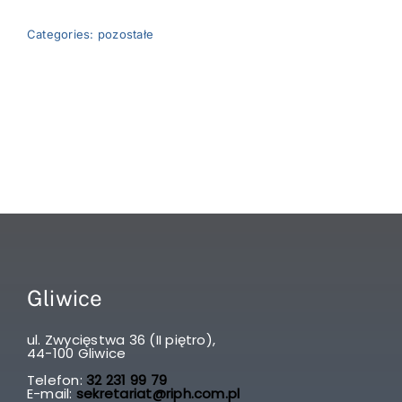
Categories:
pozostałe
Gliwice
ul. Zwycięstwa 36 (II piętro),
44-100 Gliwice
Telefon:
32 231 99 79
E-mail:
sekretariat@riph.com.pl