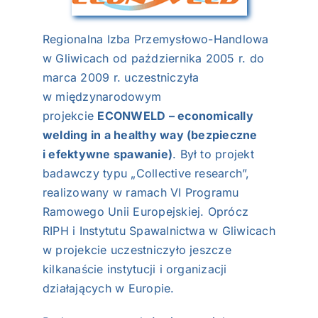
NASI EKSPERCI
Regionalna Izba Przemysłowo-Handlowa
GALERIA
w Gliwicach od października 2005 r. do
marca 2009 r. uczestniczyła
SĄD ARBITRAŻOWY
w międzynarodowym
projekcie
ECONWELD – economically
KOMITETY
welding in a healthy way (bezpieczne
i efektywne spawanie)
. Był to projekt
MARKA ŚLĄSKIE
badawczy typu „Collective research”,
realizowany w ramach VI Programu
KONTAKT
Ramowego Unii Europejskiej. Oprócz
RIPH i Instytutu Spawalnictwa w Gliwicach
w projekcie uczestniczyło jeszcze
kilkanaście instytucji i organizacji
działających w Europie.