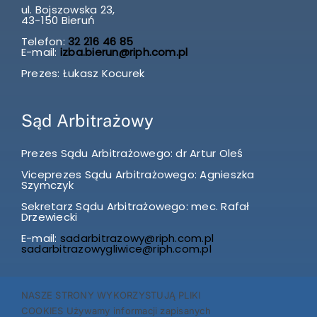
ul. Bojszowska 23,
43-150 Bieruń
Telefon:
32 216 46 85
E-mail:
izba.bierun@riph.com.pl
Prezes: Łukasz Kocurek
Sąd Arbitrażowy
Prezes Sądu Arbitrażowego: dr Artur Oleś
Viceprezes Sądu Arbitrażowego: Agnieszka
Szymczyk
Sekretarz Sądu Arbitrażowego: mec. Rafał
Drzewiecki
E-mail:
sadarbitrazowy@riph.com.pl
sadarbitrazowygliwice@riph.com.pl
SKARGI I WNIOSKI przyjmuje Prezes Izby p. Agnieszka
NASZE STRONY WYKORZYSTUJĄ PLIKI
Szymczyk w każdą środę w godz. 12.00-14.00.
COOKIES Używamy informacji zapisanych