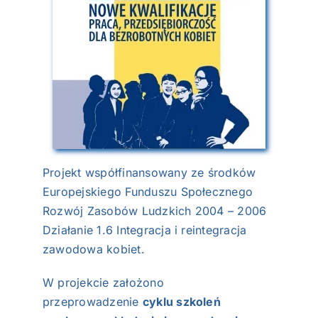
NASI EKSPERCI
GALERIA
SĄD ARBITRAŻOWY
KOMITETY
MARKA ŚLĄSKIE
Projekt współfinansowany ze środków
Europejskiego Funduszu Społecznego
KONTAKT
Rozwój Zasobów Ludzkich 2004 – 2006
Działanie 1.6 Integracja i reintegracja
zawodowa kobiet.
W projekcie założono
przeprowadzenie
cyklu szkoleń