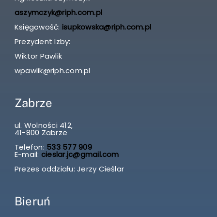
aszymczyk@riph.com.pl
Księgowość:
isupkowska@riph.com.pl
Prezydent Izby:
Wiktor Pawlik
wpawlik@riph.com.pl
Zabrze
ul. Wolności 412,
41-800 Zabrze
Telefon:
533 577 909
E-mail:
cieslar.jc@gmail.com
Prezes oddziału: Jerzy Cieślar
Bieruń