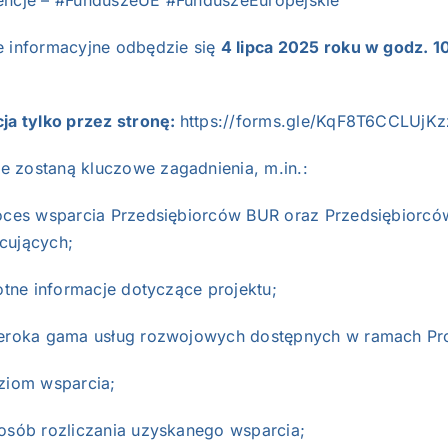
encje – #FunduszeUE #FunduszeEuropejskie
e informacyjne odbędzie się
4 lipca 2025 roku w godz. 1
cja tylko przez stronę:
https://forms.gle/KqF8T6CCLUjK
 zostaną kluczowe zagadnienia, m.in.:
 wsparcia Przedsiębiorców BUR oraz Przedsiębiorcó
cujących;
e informacje dotyczące projektu;
ka gama usług rozwojowych dostępnych w ramach Pro
m wsparcia;
b rozliczania uzyskanego wsparcia;