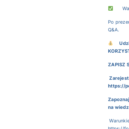
Ważne
Po prezen
Q&A.
Udzia
KORZYS
ZAPISZ 
Zarejest
https://
Zapoznaj
na wiedz
Warunkie
https://