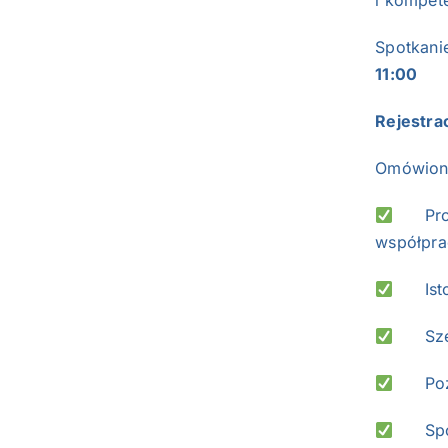
i kompet
Spotkani
11:00
Rejestra
Omówione
Proces
współpra
Istotn
Szero
Pozio
Sposó