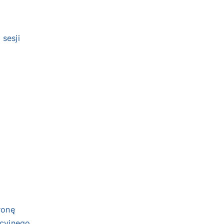
sesji
 stronę
acyjnego