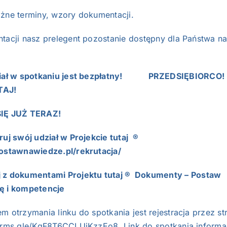
 terminy, wzory dokumentacji.
tacji nasz prelegent pozostanie dostępny dla Państwa na 
ł w spotkaniu jest bezpłatny! PRZEDSIĘBIORCO!
TAJ!
SIĘ JUŻ TERAZ!
ruj swój udział w Projekcie tutaj
®
postawnawiedze.pl/rekrutacja/
 z dokumentami Projektu tutaj
®
Dokumenty – Postaw
ę i kompetencje
m otrzymania linku do spotkania jest rejestracja przez
forms.gle/KqF8T6CCLUjKzzEo8
Link do spotkania inform