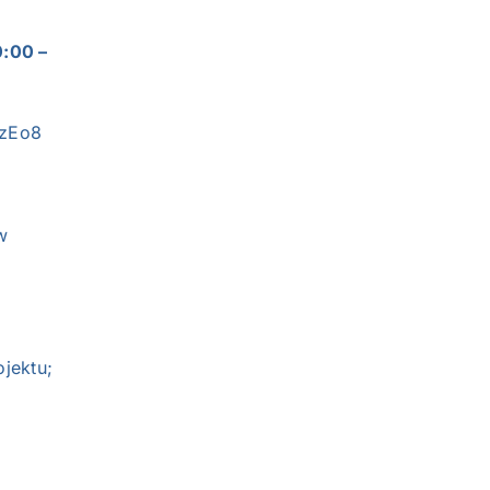
0:00 –
zzEo8
w
jektu;