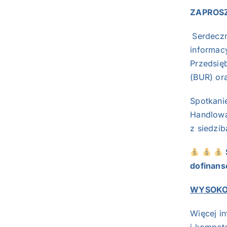
ZAPROSZ
Serdecz
informac
Przedsię
(BUR) or
Spotkani
Handlową
z siedzi
dofinans
WYSOKOĆ
Więcej in