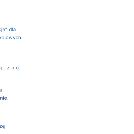
je” dla
zwojowych
p. z o.o.
a
mie.
zę