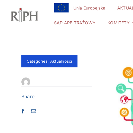
Przejdź
Unia Europejska
AKTUA
do
zawartości
SĄD ARBITRAŻOWY
KOMITETY
Categories:
Aktualności
Share