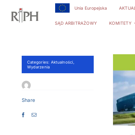
Przejdź
Unia Europejska
AKTUA
do
zawartości
SĄD ARBITRAŻOWY
KOMITETY
Categories:
Aktualności
,
Wydarzenia
Share