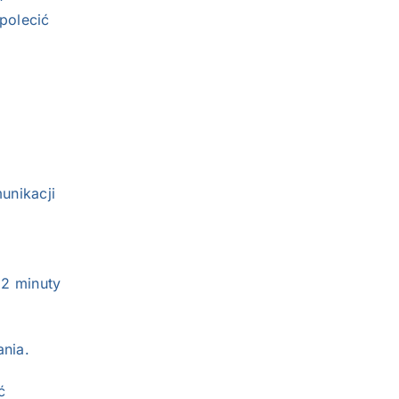
polecić
unikacji
 2 minuty
nia.
ć