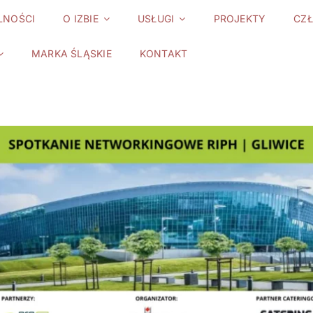
LNOŚCI
O IZBIE
USŁUGI
PROJEKTY
CZ
MARKA ŚLĄSKIE
KONTAKT