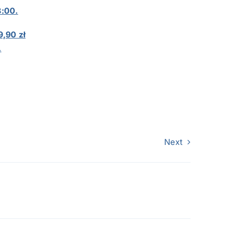
8:00.
,90 zł
.
Next