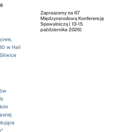
Zapraszamy na 67
Międzynarodową Konferencję
Spawalniczą ( 13-15
października 2026)
ngowe,
30 w Hali
Gliwice
tów
ób
tkim
asnej
tujące
n”