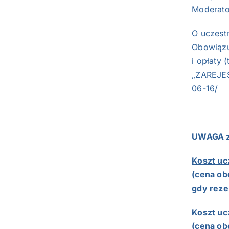
Moderato
O uczest
Obowiązuj
i opłaty 
„ZAREJES
06-16/
UWAGA zm
Koszt uc
(cena ob
gdy reze
Koszt uc
(cena ob