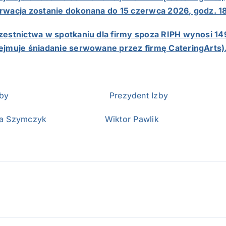
rwacja zostanie dokonana do 15 czerwca 2026, godz. 1
zestnictwa w spotkaniu dla firmy spoza RIPH wynosi 149
ejmuje śniadanie serwowane przez firmę CateringArts)
es Izby Prezydent Izby
zka Szymczyk Wiktor Pawlik