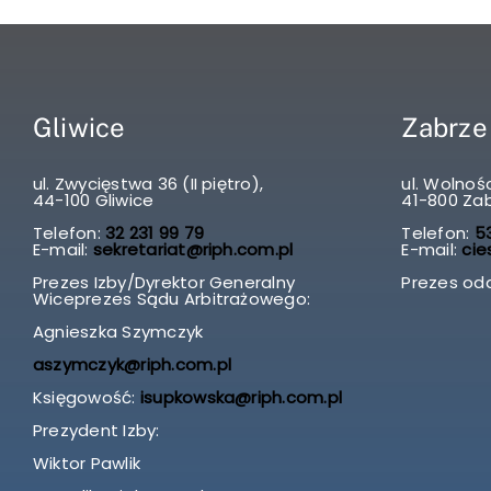
Gliwice
Zabrze
ul. Zwycięstwa 36 (II piętro),
ul. Wolnośc
44-100 Gliwice
41-800 Za
Telefon:
32 231 99 79
Telefon:
53
E-mail:
sekretariat@riph.com.pl
E-mail:
cie
Prezes Izby/Dyrektor Generalny
Prezes odd
Wiceprezes Sądu Arbitrażowego:
Agnieszka Szymczyk
aszymczyk@riph.com.pl
Księgowość:
isupkowska@riph.com.pl
Prezydent Izby:
Wiktor Pawlik