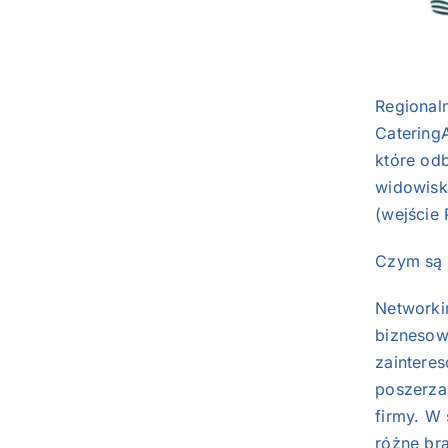
Regional
Catering
które od
widowis
(wejście
Czym są 
Networki
biznesow
zaintere
poszerza
firmy. W
różne br