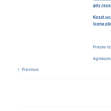
gdy reze
Koszt uc
(cena ob
Prez
Agnies
Previous