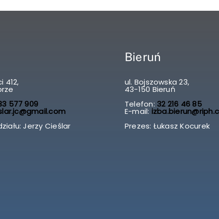
Bieruń
i 412,
ul. Bojszowska 23,
brze
43-150 Bieruń
3 577 909
Telefon:
32 216 46 85
slar.jc@gmail.com
E-mail:
izba.bierun@riph.
ziału: Jerzy Cieślar
Prezes: Łukasz Kocurek