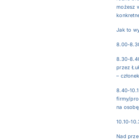
możesz w
konkretne
Jak to w
8.00-8.3
8.30-8.4
przez Łu
– człone
8.40-10.
firmy/pr
na osobę
10.10-10
Nad prze