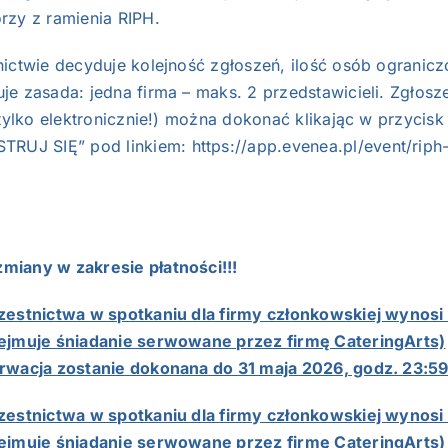
rzy z ramienia RIPH.
nictwie decyduje kolejność zgłoszeń, ilość osób ogranicz
e zasada: jedna firma – maks. 2 przedstawicieli. Zgłosz
(tylko elektronicznie!) można dokonać klikając w przycisk
TRUJ SIĘ” pod linkiem:
https://app.evenea.pl/event/rip
iany w zakresie płatności!!!
zestnictwa w spotkaniu dla firmy członkowskiej wynosi 
ejmuje śniadanie serwowane przez firmę CateringArts)
rwacja zostanie dokonana do 31 maja 2026, godz. 23:59
zestnictwa w spotkaniu dla firmy członkowskiej wynosi 
ejmuje śniadanie serwowane przez firmę CateringArts)