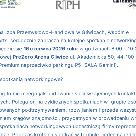
na Izba Przemysłowo-Handlowa w Gliwicach, wspólnie
Arts serdecznie zaprasza na kolejne spotkanie networki
będzie się
16 czerwca 2026
roku
w godzinach 8:00 – 10:
kowej
PreZero Arena Gliwice
ul. Akademicka 50, 44-100 
 Premium naprzeciwko parkingu P5, SALA Gemini).
spotkania networkingowe?
ng to nic innego jak budowanie sieci wzajemnych kontak
ych. Polega on na cyklicznych spotkaniach w grupie os
sowanych podtrzymywaniem, rozwijaniem i przede wszys
niem kręgów znajomości, przydatnych w prowadzeniu wł
 spotkaniach networkingowych uczestniczą firmy reprezen
anże. Podczas krótkich spotkań w formule „jeden na jede