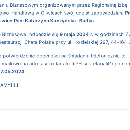
aniu Biznesowym organizowanym przez Regionalną Izbę
owo-Handlową w Gliwicach swój udział zapowiedziała
P
liwice Pani Katarzyna Kuczyńska- Budka
e Biznesowe, odbędzie się
9 maja 2024
r. w godzinach 7.
estauracji Chata Polaka przy ul. Kozielskiej 297, 44-164 
 potwierdzenie obecności na śniadaniu telefonicznie tel.
b mailowo na adres sekretariatu RIPH
sekretariat@riph.co
07.05.2024
MY!!!!!