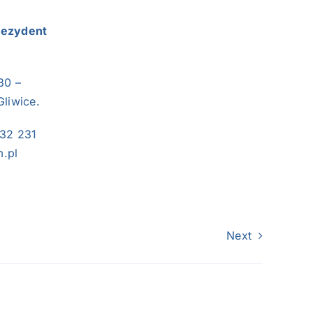
rezydent
30 –
Gliwice.
 32 231
m.pl
Next