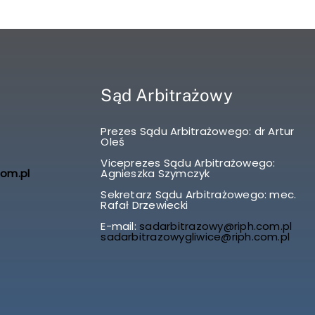
Sąd Arbitrażowy
Prezes Sądu Arbitrażowego: dr Artur
Oleś
Viceprezes Sądu Arbitrażowego:
com.pl
Agnieszka Szymczyk
Sekretarz Sądu Arbitrażowego: mec.
Rafał Drzewiecki
E-mail:
sadarbitrazowy@riph.com.pl
sadarbitrazowygliwice@riph.com.pl