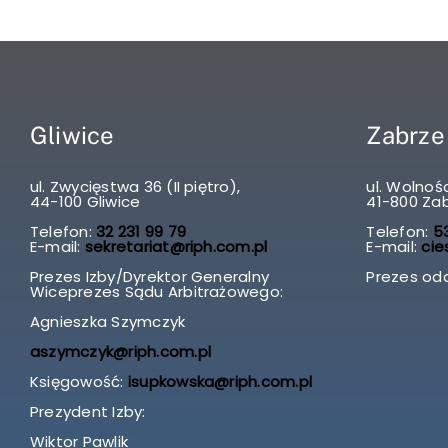
Gliwice
Zabrze
ul. Zwycięstwa 36 (II piętro),
ul. Wolnośc
44-100 Gliwice
41-800 Za
Telefon:
32 231 99 79
Telefon:
53
E-mail:
sekretariat@riph.com.pl
E-mail:
cie
Prezes Izby/Dyrektor Generalny
Prezes odd
Wiceprezes Sądu Arbitrażowego:
Agnieszka Szymczyk
aszymczyk@riph.com.pl
Księgowość:
isupkowska@riph.com.pl
Prezydent Izby:
Wiktor Pawlik