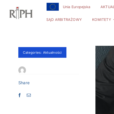
Przejdź
Unia Europejska
AKTUA
do
zawartości
SĄD ARBITRAŻOWY
KOMITETY
Categories:
Aktualności
Share