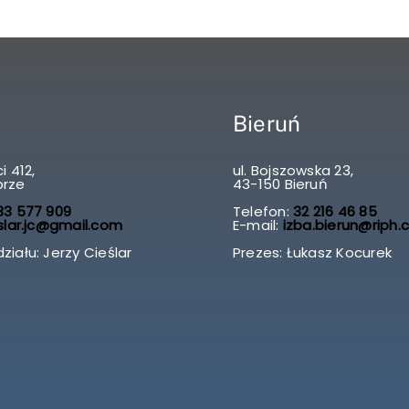
Bieruń
i 412,
ul. Bojszowska 23,
brze
43-150 Bieruń
3 577 909
Telefon:
32 216 46 85
slar.jc@gmail.com
E-mail:
izba.bierun@riph.
ziału: Jerzy Cieślar
Prezes: Łukasz Kocurek