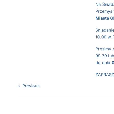
Na Śniad
Przemysł
Miasta G
Śniadani
10.00 w R
Prosimy o
99 79 lu
do dnia
ZAPRASZA
Previous