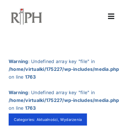
Przejdź
do
Toggl
zawartości
Naviga
Unia Europejska
AKTUALNOŚCI
Warning
: Undefined array key "file" in
/home/virtualki/175227/wp-includes/media.php
O IZBIE
on line
1763
USŁUGI
Warning
: Undefined array key "file" in
/home/virtualki/175227/wp-includes/media.php
PROJEKTY
on line
1763
CZŁONKOSTWO
Categories:
Aktualności
,
Wydarzenia