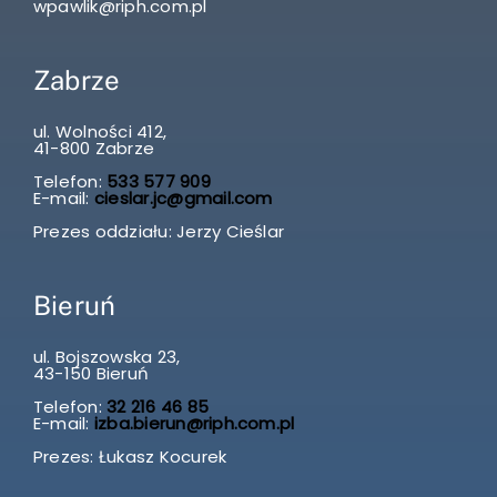
wpawlik@riph.com.pl
Zabrze
ul. Wolności 412,
41-800 Zabrze
Telefon:
533 577 909
E-mail:
cieslar.jc@gmail.com
Prezes oddziału: Jerzy Cieślar
Bieruń
ul. Bojszowska 23,
43-150 Bieruń
Telefon:
32 216 46 85
E-mail:
izba.bierun@riph.com.pl
Prezes: Łukasz Kocurek