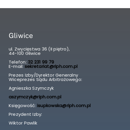
Gliwice
ul. Zwycięstwa 36 (II piętro),
44-100 Gliwice
Telefon:
32 231 99 79
E-mail:
sekretariat@riph.com.pl
Prezes Izby/Dyrektor Generalny
Wiceprezes Sądu Arbitrażowego:
Agnieszka Szymczyk
aszymczyk@riph.com.pl
Księgowość:
isupkowska@riph.com.pl
Prezydent Izby:
Wiktor Pawlik