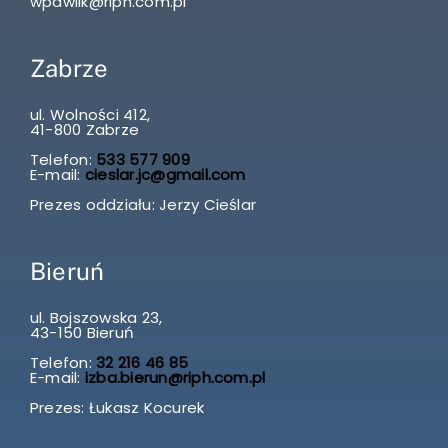
wpawlik@riph.com.pl
Zabrze
ul. Wolności 412,
41-800 Zabrze
Telefon:
533 577 909
E-mail:
cieslar.jc@gmail.com
Prezes oddziału: Jerzy Cieślar
Bieruń
ul. Bojszowska 23,
43-150 Bieruń
Telefon:
32 216 46 85
E-mail:
izba.bierun@riph.com.pl
Prezes: Łukasz Kocurek