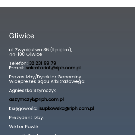
Gliwice
ul. Zwycięstwa 36 (II piętro),
44-100 Gliwice
Telefon:
32 231 99 79
E-mail:
sekretariat@riph.com.pl
Prezes Izby/Dyrektor Generalny
Wiceprezes Sądu Arbitrażowego:
Agnieszka Szymczyk
aszymczyk@riph.com.pl
Księgowość:
isupkowska@riph.com.pl
Prezydent Izby:
Wiktor Pawlik