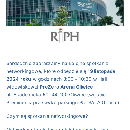
NASI EKSPERCI
GALERIA
SĄD ARBITRAŻOWY
KOMITETY
Serdecznie zapraszamy na kolejne spotkanie
MARKA ŚLĄSKIE
networkingowe, które odbędzie się
19 listopada
2024
roku
w godzinach 8:00 – 10:30 w Hali
KONTAKT
widowiskowej
PreZero Arena Gliwice
ul. Akademicka 50, 44-100 Gliwice (wejście
Premium naprzeciwko parkingu P5, SALA Gemini).
Czym są spotkania networkingowe?
Networking to nic innego jak budowanie sieci