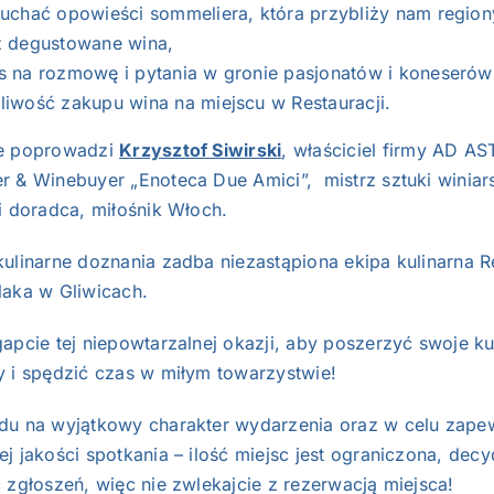
łuchać opowieści sommeliera, która przybliży nam regio
z degustowane wina,
s na rozmowę i pytania w gronie pasjonatów i koneserów
liwość zakupu wina na miejscu w Restauracji.
e poprowadzi
Krzysztof Siwirski
, właściciel firmy AD AS
 & Winebuyer „Enoteca Due Amici”, mistrz sztuki winiars
i doradca, miłośnik Włoch.
ulinarne doznania zadba niezastąpiona ekipa kulinarna Re
laka w Gliwicach.
apcie tej niepowtarzalnej okazji, aby poszerzyć swoje ku
y i spędzić czas w miłym towarzystwie!
du na wyjątkowy charakter wydarzenia oraz w celu zape
j jakości spotkania – ilość miejsc jest ograniczona, decy
 zgłoszeń, więc nie zwlekajcie z rezerwacją miejsca!