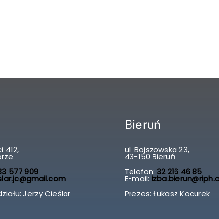
Bieruń
i 412,
ul. Bojszowska 23,
brze
43-150 Bieruń
3 577 909
Telefon:
32 216 46 85
slar.jc@gmail.com
E-mail:
izba.bierun@riph.
ziału: Jerzy Cieślar
Prezes: Łukasz Kocurek