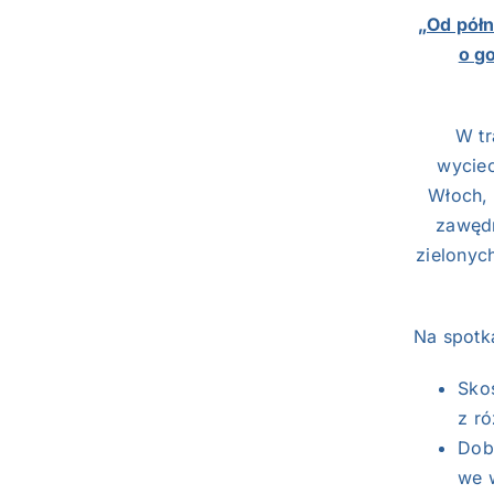
„Od pół
o g
W tr
wycie
Włoch, 
zawędr
zielonyc
Na spotk
Sko
z r
Dob
we w