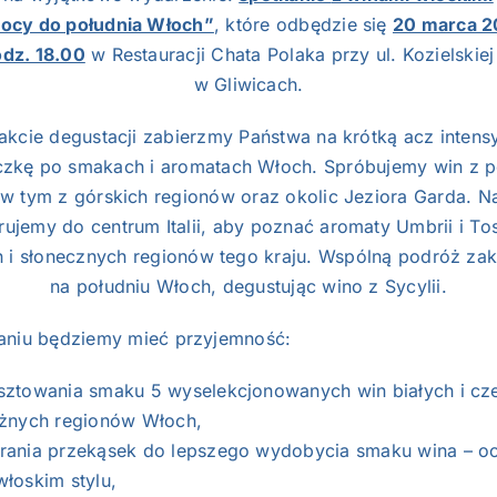
nocy do południa Włoch”
, które odbędzie się
20 marca 2
odz. 18.00
w Restauracji Chata Polaka przy ul. Kozielskie
w Gliwicach.
akcie degustacji zabierzmy Państwa na krótką acz inten
czkę po smakach i aromatach Włoch. Spróbujemy win z p
w tym z górskich regionów oraz okolic Jeziora Garda. N
ujemy do centrum Italii, aby poznać aromaty Umbrii i Tos
h i słonecznych regionów tego kraju. Wspólną podróż z
na południu Włoch, degustując wino z Sycylii.
aniu będziemy mieć przyjemność:
sztowania smaku 5 wyselekcjonowanych win białych i c
óżnych regionów Włoch,
rania przekąsek do lepszego wydobycia smaku wina – o
łoskim stylu,