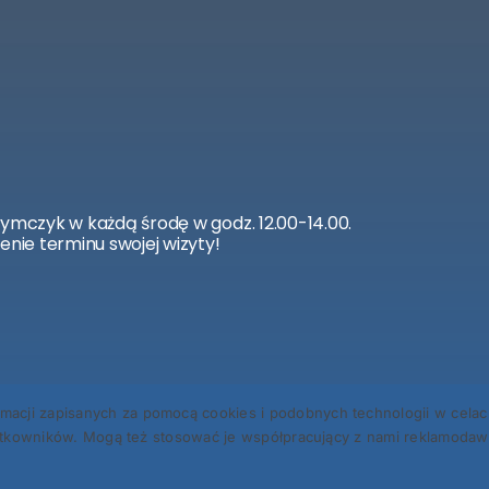
zymczyk w każdą środę w godz. 12.00-14.00.
enie terminu swojej wizyty!
 zapisanych za pomocą cookies i podobnych technologii w celach 
kowników. Mogą też stosować je współpracujący z nami reklamodawcy
.