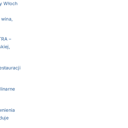
ny Włoch
 wina,
TRA –
kiej,
stauracji
linarne
wnienia
duje