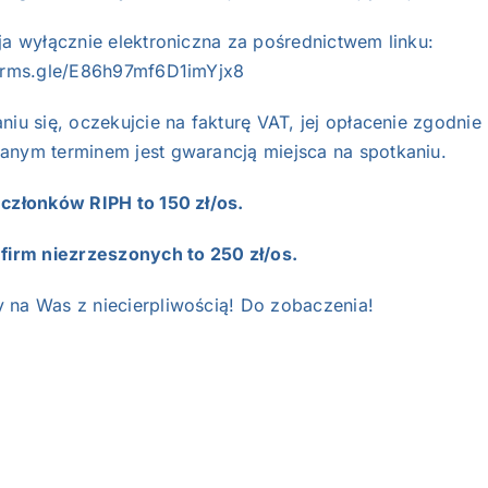
ja wyłącznie elektroniczna za pośrednictwem linku:
forms.gle/E86h97mf6D1imYjx8
niu się, oczekujcie na fakturę VAT, jej opłacenie zgodnie
anym terminem jest gwarancją miejsca na spotkaniu.
 członków RIPH to 150 zł/os.
 firm niezrzeszonych to 250 zł/os.
na Was z niecierpliwością! Do zobaczenia!