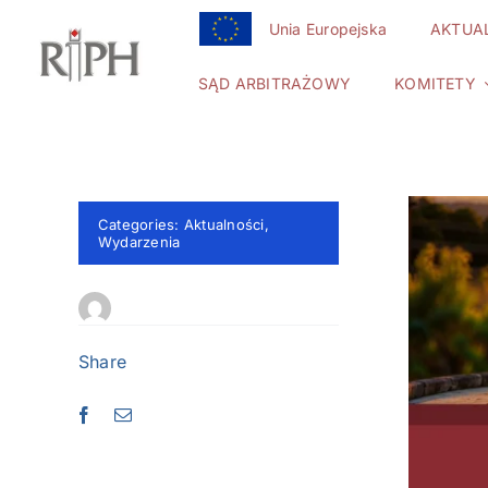
Przejdź
Unia Europejska
AKTUA
do
zawartości
SĄD ARBITRAŻOWY
KOMITETY
Categories:
Aktualności
,
Wydarzenia
Share