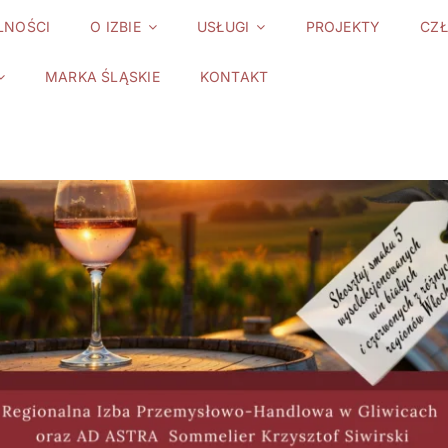
LNOŚCI
O IZBIE
USŁUGI
PROJEKTY
CZ
MARKA ŚLĄSKIE
KONTAKT