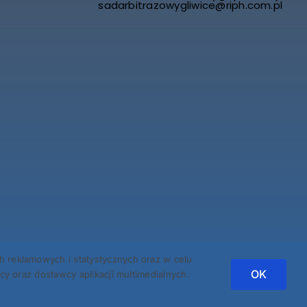
sadarbitrazowygliwice@riph.com.pl
reklamowych i statystycznych oraz w celu
OK
 oraz dostawcy aplikacji multimedialnych.