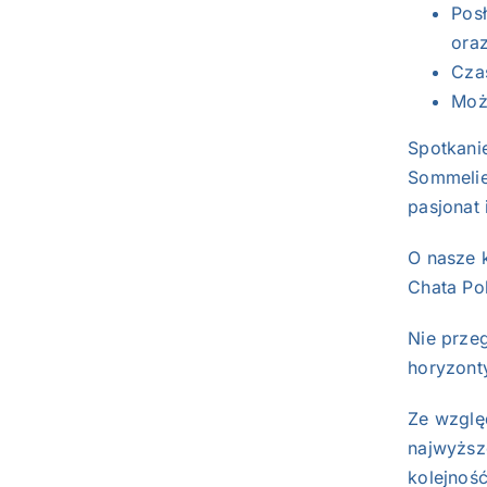
Pos
ora
Cza
Moż
Spotkani
Sommelier
pasjonat 
O nasze k
Chata Po
Nie przeg
horyzont
Ze wzglę
najwyższe
kolejność