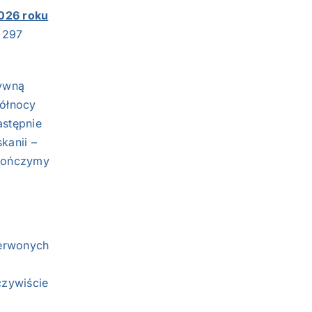
026 roku
j 297
sywną
ółnocy
astępnie
kanii –
akończymy
zerwonych
czywiście