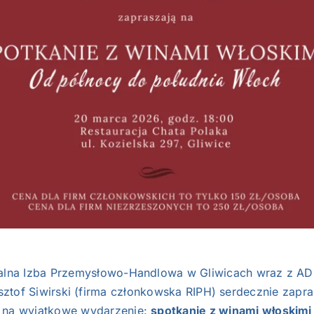
alna Izba Przemysłowo-Handlowa w Gliwicach wraz z A
sztof Siwirski (firma członkowska RIPH) serdecznie zapra
na wyjątkowe wydarzenie:
spotkanie
z winami włoskimi