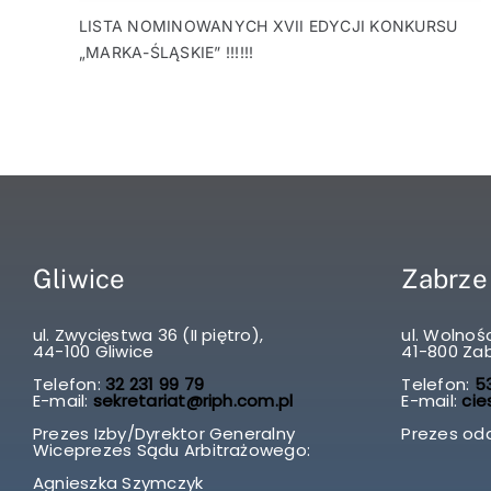
LISTA NOMINOWANYCH XVII EDYCJI KONKURSU
„MARKA-ŚLĄSKIE” !!!!!!
Gliwice
Zabrze
ul. Zwycięstwa 36 (II piętro),
ul. Wolnośc
44-100 Gliwice
41-800 Za
Telefon:
32 231 99 79
Telefon:
53
E-mail:
sekretariat@riph.com.pl
E-mail:
cie
Prezes Izby/Dyrektor Generalny
Prezes odd
Wiceprezes Sądu Arbitrażowego:
Agnieszka Szymczyk