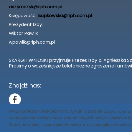
aszymczyk@riph.com.pl
Księgowość:
isupkowska@riph.com.pl
Prezydent Izby:
Wiktor Pawlik
wpawlik@riph.com.pl
SKARGI I WNIOSKI przyjmuje Prezes Izby p. Agnieszka S
Prosimy o wcześniejsze telefoniczne zgłoszenie i umówi
Znajdź nas:
NASZE STRONY WYKORZYSTUJĄ PLIKI COOKIES Używamy informacji
dostosowania naszych serwisów do indywidualnych potrzeb użyt
Więcej informacji znajdziecie Państwo w naszej polityce cookies