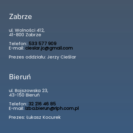
Zabrze
ul. Wolności 412,
41-800 Zabrze
Telefon:
533 577 909
E-mail:
cieslar.jc@gmail.com
Prezes oddziału: Jerzy Cieślar
Bieruń
ul. Bojszowska 23,
43-150 Bieruń
Telefon:
32 216 46 85
E-mail:
izba.bierun@riph.com.pl
Prezes: Łukasz Kocurek