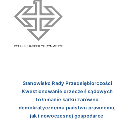
NASI EKSPERCI
GALERIA
SĄD ARBITRAŻOWY
KOMITETY
MARKA ŚLĄSKIE
Stanowisko Rady Przedsiębiorczości
KONTAKT
Kwestionowanie orzeczeń sądowych
to łamanie karku zarówno
demokratycznemu państwu prawnemu,
jak i nowoczesnej gospodarce