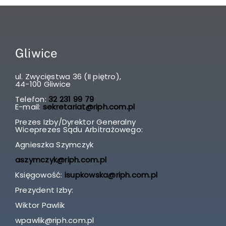
Gliwice
ul. Zwycięstwa 36 (II piętro),
44-100 Gliwice
Telefon:
32 231 99 79
E-mail:
sekretariat@riph.com.pl
Prezes Izby/Dyrektor Generalny
Wiceprezes Sądu Arbitrażowego:
Agnieszka Szymczyk
aszymczyk@riph.com.pl
Księgowość:
isupkowska@riph.com.pl
Prezydent Izby:
Wiktor Pawlik
wpawlik@riph.com.pl