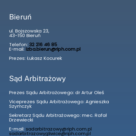
Bieruń
ul. Bojszowska 23,
43-150 Bieruń
Telefon:
32 216 46 85
E-mail:
izba.bierun@riph.com.pl
Prezes: Łukasz Kocurek
Sąd Arbitrażowy
Prezes Sądu Arbitrażowego: dr Artur Oleś
Viceprezes Sądu Arbitrażowego: Agnieszka
Szymczyk
Sekretarz Sądu Arbitrażowego: mec. Rafał
Drzewiecki
E-mail:
sadarbitrazowy@riph.com.pl
sadarbitrazowygliwice@riph.com.pl