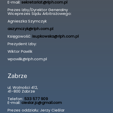
E-mail:
sekretariat@riph.com.pl
Prezes Izby/Dyrektor Generalny
Wiceprezes Sądu Arbitrażowego:
Agnieszka Szymczyk
aszymczyk@riph.com.pl
Księgowość:
isupkowska@riph.com.pl
Prezydent Izby:
Wiktor Pawlik
wpawlik@riph.com.pl
Zabrze
ul. Wolności 412,
41-800 Zabrze
Telefon:
533 577 909
E-mail:
cieslar.jc@gmail.com
Prezes oddziału: Jerzy Cieślar