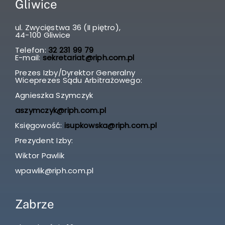
Gliwice
ul. Zwycięstwa 36 (II piętro),
44-100 Gliwice
Telefon:
32 231 99 79
E-mail:
sekretariat@riph.com.pl
Prezes Izby/Dyrektor Generalny
Wiceprezes Sądu Arbitrażowego:
Agnieszka Szymczyk
aszymczyk@riph.com.pl
Księgowość:
isupkowska@riph.com.pl
Prezydent Izby:
Wiktor Pawlik
wpawlik@riph.com.pl
Zabrze