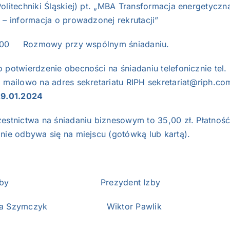
olitechniki Śląskiej) pt. „MBA Transformacja energetyczn
 – informacja o prowadzonej rekrutacji”
0:00 Rozmowy przy wspólnym śniadaniu.
 potwierdzenie obecności na śniadaniu telefonicznie tel.
b mailowo na adres sekretariatu RIPH
sekretariat@riph.co
29.01.2024
zestnictwa na śniadaniu biznesowym to 35,00 zł. Płatnoś
nie odbywa się na miejscu (gotówką lub kartą).
es Izby Prezydent Izby
zka Szymczyk Wiktor Pawlik