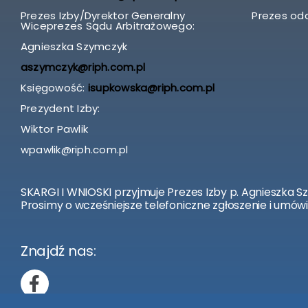
Prezes Izby/Dyrektor Generalny
Prezes odd
Wiceprezes Sądu Arbitrażowego:
Agnieszka Szymczyk
aszymczyk@riph.com.pl
Księgowość:
isupkowska@riph.com.pl
Prezydent Izby:
Wiktor Pawlik
wpawlik@riph.com.pl
SKARGI I WNIOSKI przyjmuje Prezes Izby p. Agnieszka S
Prosimy o wcześniejsze telefoniczne zgłoszenie i umówi
Znajdź nas: