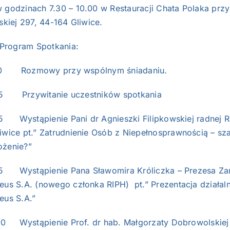
w godzinach 7.30 – 10.00 w Restauracji Chata Polaka przy
lskiej 297, 44-164 Gliwice.
rogram Spotkania:
30 Rozmowy przy wspólnym śniadaniu.
5 Przywitanie uczestników spotkania
5 Wystąpienie Pani dr Agnieszki Filipkowskiej radnej 
iwice pt.” Zatrudnienie Osób z Niepełnosprawnością – sz
ożenie?”
5 Wystąpienie Pana Sławomira Króliczka – Prezesa Za
eus S.A. (nowego członka RIPH) pt.” Prezentacja działal
eus S.A.”
00 Wystąpienie Prof. dr hab. Małgorzaty Dobrowolskiej