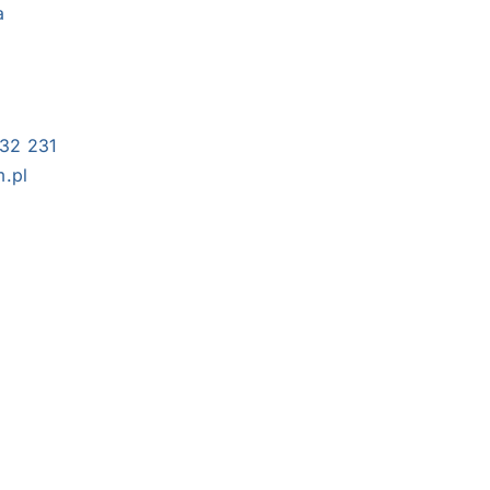
a
 32 231
m.pl
ć