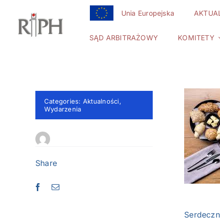
Przejdź
Unia Europejska
AKTUA
do
zawartości
SĄD ARBITRAŻOWY
KOMITETY
Categories:
Aktualności
,
Wydarzenia
Share
Serdeczn