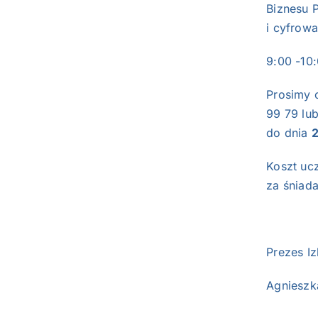
Biznesu P
i cyfrowa
9:00 -1
Prosimy o
99 79 lu
do dnia
Koszt uc
za śniada
Prez
Agnies