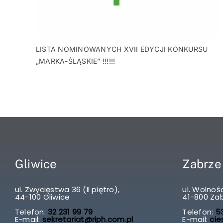
LISTA NOMINOWANYCH XVII EDYCJI KONKURSU
„MARKA-ŚLĄSKIE” !!!!!!
Gliwice
Zabrze
ul. Zwycięstwa 36 (II piętro),
ul. Wolnośc
44-100 Gliwice
41-800 Za
Telefon:
32 231 99 79
Telefon:
53
E-mail:
sekretariat@riph.com.pl
E-mail:
cie