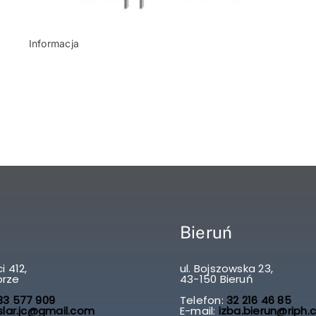
Informacja
Bieruń
i 412,
ul. Bojszowska 23,
brze
43-150 Bieruń
3 577 909
Telefon:
32 216 46 85
slar.jc@gmail.com
E-mail:
izba.bierun@riph.