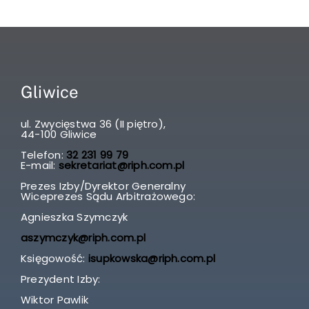
Gliwice
ul. Zwycięstwa 36 (II piętro),
44-100 Gliwice
Telefon:
32 231 99 79
E-mail:
sekretariat@riph.com.pl
Prezes Izby/Dyrektor Generalny
Wiceprezes Sądu Arbitrażowego:
Agnieszka Szymczyk
aszymczyk@riph.com.pl
Księgowość:
isupkowska@riph.com.pl
Prezydent Izby:
Wiktor Pawlik