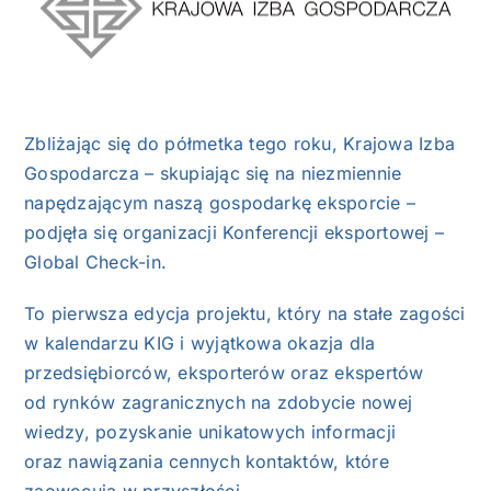
NASI EKSPERCI
GALERIA
SĄD ARBITRAŻOWY
Zbliżając się do półmetka tego roku, Krajowa Izba
Gospodarcza – skupiając się na niezmiennie
KOMITETY
napędzającym naszą gospodarkę eksporcie –
podjęła się organizacji Konferencji eksportowej –
Global Check-in.
MARKA ŚLĄSKIE
To pierwsza edycja projektu, który na stałe zagości
KONTAKT
w kalendarzu KIG i wyjątkowa okazja dla
przedsiębiorców, eksporterów oraz ekspertów
od rynków zagranicznych na zdobycie nowej
wiedzy, pozyskanie unikatowych informacji
oraz nawiązania cennych kontaktów, które