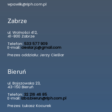
wpawlik@riph.com.pl
Zabrze
ul. Wolności 412,
41-800 Zabrze
Telefon:
533 577 909
E-mail:
cieslar.jc@gmail.com
Prezes oddziału: Jerzy Cieślar
Bieruń
ul. Bojszowska 23,
43-150 Bieruń
Telefon:
32 216 46 85
E-mail:
izba.bierun@riph.com.pl
Prezes: Łukasz Kocurek