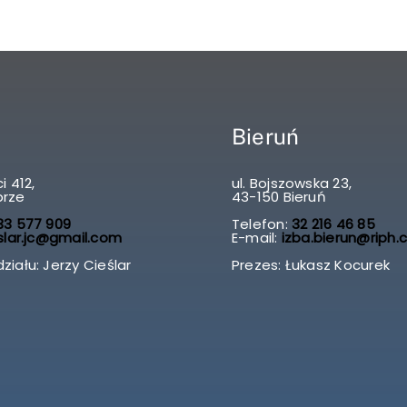
Bieruń
i 412,
ul. Bojszowska 23,
brze
43-150 Bieruń
3 577 909
Telefon:
32 216 46 85
slar.jc@gmail.com
E-mail:
izba.bierun@riph.
ziału: Jerzy Cieślar
Prezes: Łukasz Kocurek