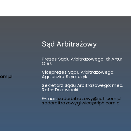
Sąd Arbitrażowy
Prezes Sądu Arbitrażowego: dr Artur
Oleś
Viceprezes Sądu Arbitrażowego:
com.pl
Agnieszka Szymczyk
Sekretarz Sądu Arbitrażowego: mec.
Rafał Drzewiecki
E-mail:
sadarbitrazowy@riph.com.pl
sadarbitrazowygliwice@riph.com.pl