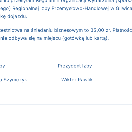
eniu przesyłam Regulamin organizacji wydarzenia (spotk
ego) Regionalnej Izby Przemysłowo-Handlowej w Gliwic
kę dojazdu.
zestnictwa na śniadaniu biznesowym to 35,00 zł. Płatnoś
nie odbywa się na miejscu (gotówką lub kartą).
es Izby Prezydent Izby
zka Szymczyk Wiktor Pawlik