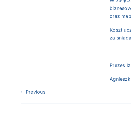
W załącz
biznesow
oraz map
Koszt uc
za śniada
Prez
Agnies
Previous