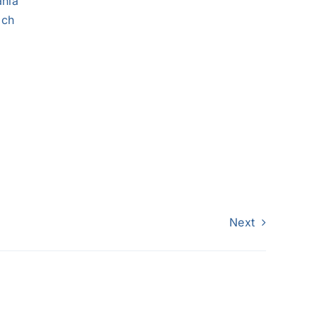
ania
ach
ć
Next