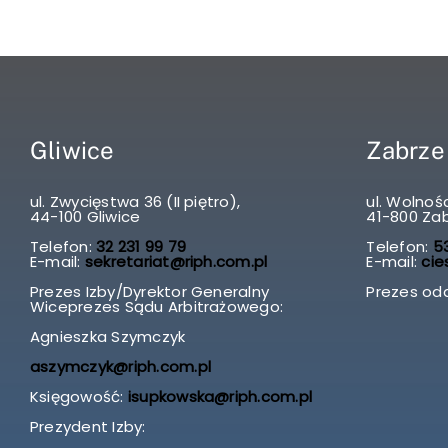
Gliwice
Zabrze
ul. Zwycięstwa 36 (II piętro),
ul. Wolnośc
44-100 Gliwice
41-800 Za
Telefon:
32 231 99 79
Telefon:
53
E-mail:
sekretariat@riph.com.pl
E-mail:
cie
Prezes Izby/Dyrektor Generalny
Prezes odd
Wiceprezes Sądu Arbitrażowego:
Agnieszka Szymczyk
aszymczyk@riph.com.pl
Księgowość:
isupkowska@riph.com.pl
Prezydent Izby: