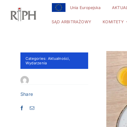
Przejdź
Unia Europejska
AKTUA
do
zawartości
SĄD ARBITRAŻOWY
KOMITETY
Categories:
Aktualności
,
Wydarzenia
Share