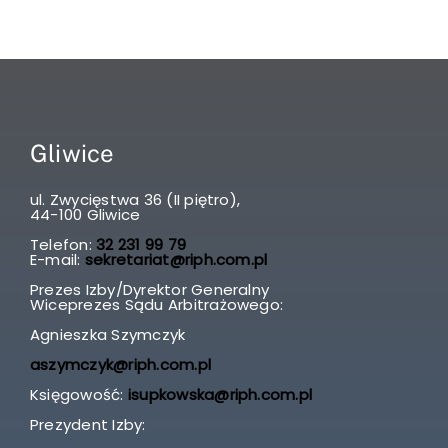
Gliwice
ul. Zwycięstwa 36 (II piętro),
44-100 Gliwice
Telefon:
32 231 99 79
E-mail:
sekretariat@riph.com.pl
Prezes Izby/Dyrektor Generalny
Wiceprezes Sądu Arbitrażowego:
Agnieszka Szymczyk
aszymczyk@riph.com.pl
Księgowość:
isupkowska@riph.com.pl
Prezydent Izby: