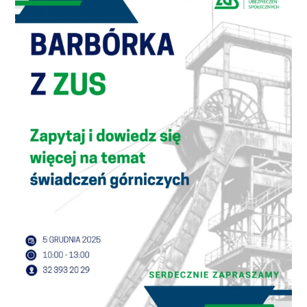
NASI EKSPERCI
GALERIA
SĄD ARBITRAŻOWY
KOMITETY
MARKA ŚLĄSKIE
KONTAKT