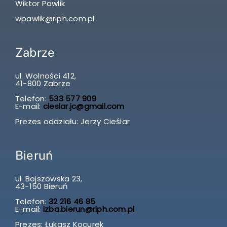
Wiktor Pawlik
wpawlik@riph.com.pl
Zabrze
ul. Wolności 412,
41-800 Zabrze
Telefon:
533 577 909
E-mail:
cieslar.jc@gmail.com
Prezes oddziału: Jerzy Cieślar
Bieruń
ul. Bojszowska 23,
43-150 Bieruń
Telefon:
32 216 46 85
E-mail:
izba.bierun@riph.com.pl
Prezes: Łukasz Kocurek