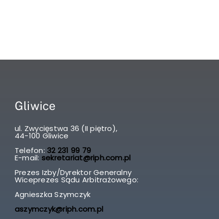
Gliwice
ul. Zwycięstwa 36 (II piętro),
44-100 Gliwice
Telefon:
32 231 99 79
E-mail:
sekretariat@riph.com.pl
Prezes Izby/Dyrektor Generalny
Wiceprezes Sądu Arbitrażowego:
Agnieszka Szymczyk
aszymczyk@riph.com.pl