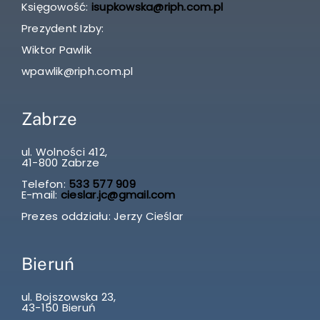
Księgowość:
isupkowska@riph.com.pl
Prezydent Izby:
Wiktor Pawlik
wpawlik@riph.com.pl
Zabrze
ul. Wolności 412,
41-800 Zabrze
Telefon:
533 577 909
E-mail:
cieslar.jc@gmail.com
Prezes oddziału: Jerzy Cieślar
Bieruń
ul. Bojszowska 23,
43-150 Bieruń