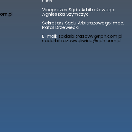
Oleś
Viceprezes Sądu Arbitrażowego:
com.pl
Agnieszka Szymczyk
Sekretarz Sądu Arbitrażowego: mec.
Rafał Drzewiecki
E-mail:
sadarbitrazowy@riph.com.pl
sadarbitrazowygliwice@riph.com.pl