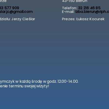
brze
43-150 Bieruń
3 577 909
Telefon:
32 216 46 85
slar.jc@gmail.com
E-mail:
izba.bierun@riph.
ziału: Jerzy Cieślar
Prezes: Łukasz Kocurek
zymczyk w każdą środę w godz. 12.00-14.00.
enie terminu swojej wizyty!