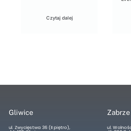
Czytaj dalej
Gliwice
Zabrze
ul. Zwycięstwa 36 (II piętro),
ul. Wolnośc