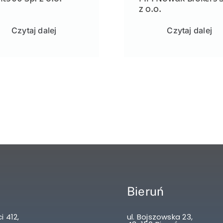
z o.o.
Czytaj dalej
Czytaj dalej
Bieruń
i 412,
ul. Bojszowska 23,