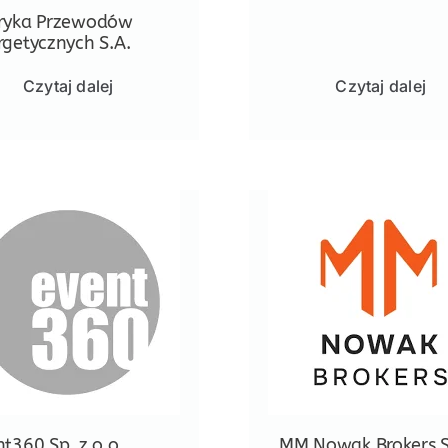
ryka Przewodów
rgetycznych S.A.
Czytaj dalej
Czytaj dalej
t360 Sp. z o.o.
MM Nowak Brokers S