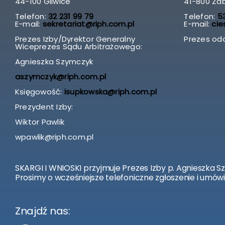
44-100 Gliwice
41-800 Za
Telefon:
32 231 99 79
Telefon:
53
E-mail:
sekretariat@riph.com.pl
E-mail:
cie
Prezes Izby/Dyrektor Generalny
Prezes odd
Wiceprezes Sądu Arbitrażowego:
Agnieszka Szymczyk
aszymczyk@riph.com.pl
Księgowość:
isupkowska@riph.com.pl
Prezydent Izby:
Wiktor Pawlik
wpawlik@riph.com.pl
SKARGI I WNIOSKI przyjmuje Prezes Izby p. Agnieszka S
Prosimy o wcześniejsze telefoniczne zgłoszenie i umówi
Znajdź nas: