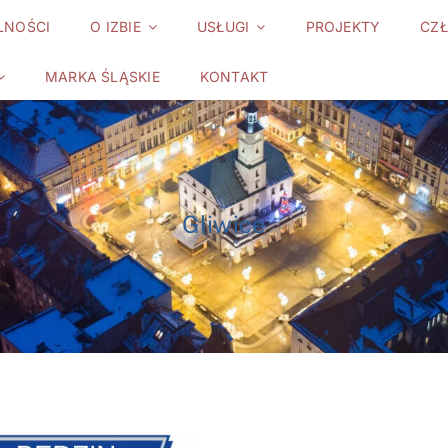
LNOŚCI
O IZBIE
USŁUGI
PROJEKTY
CZ
MARKA ŚLĄSKIE
KONTAKT
Gliwice