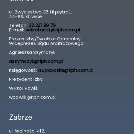
ul. Zwycięstwa 36 (II piętro),
44-100 Gliwice
Telefon:
32 231 99 79
E-mail:
sekretariat@riph.com.pl
Prezes Izby/Dyrektor Generalny
Wiceprezes Sądu Arbitrażowego:
Agnieszka Szymczyk
aszymczyk@riph.com.pl
Księgowość:
isupkowska@riph.com.pl
Prezydent Izby:
Wiktor Pawlik
wpawlik@riph.com.pl
Zabrze
ul. Wolności 412,