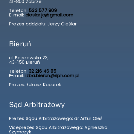
41-800 Zabrze
Telefon:
533 577 909
E-mail:
cieslar.jc@gmail.com
Prezes oddziału: Jerzy Cieślar
Bieruń
ul. Bojszowska 23,
43-150 Bieruń
Telefon:
32 216 46 85
E-mail:
izba.bierun@riph.com.pl
Prezes: Łukasz Kocurek
Sąd Arbitrażowy
Prezes Sądu Arbitrażowego: dr Artur Oleś
Viceprezes Sądu Arbitrażowego: Agnieszka
Szymczyk