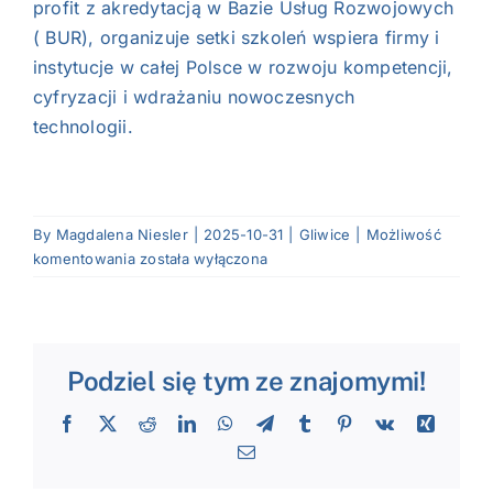
profit z akredytacją w Bazie Usług Rozwojowych
( BUR), organizuje setki szkoleń wspiera firmy i
instytucje w całej Polsce w rozwoju kompetencji,
cyfryzacji i wdrażaniu nowoczesnych
technologii.
By
Magdalena Niesler
|
2025-10-31
|
Gliwice
|
Możliwość
Jungle
komentowania
została wyłączona
Jungle
Sp.
z
o.o.
Podziel się tym ze znajomymi!
Facebook
X
Reddit
LinkedIn
WhatsApp
Telegram
Tumblr
Pinterest
Vk
Xing
Email