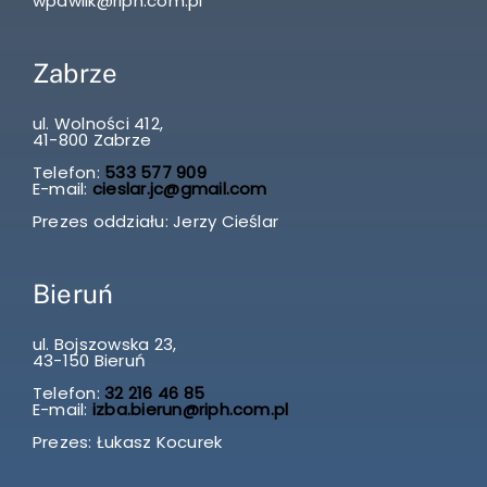
wpawlik@riph.com.pl
Zabrze
ul. Wolności 412,
41-800 Zabrze
Telefon:
533 577 909
E-mail:
cieslar.jc@gmail.com
Prezes oddziału: Jerzy Cieślar
Bieruń
ul. Bojszowska 23,
43-150 Bieruń
Telefon:
32 216 46 85
E-mail:
izba.bierun@riph.com.pl
Prezes: Łukasz Kocurek