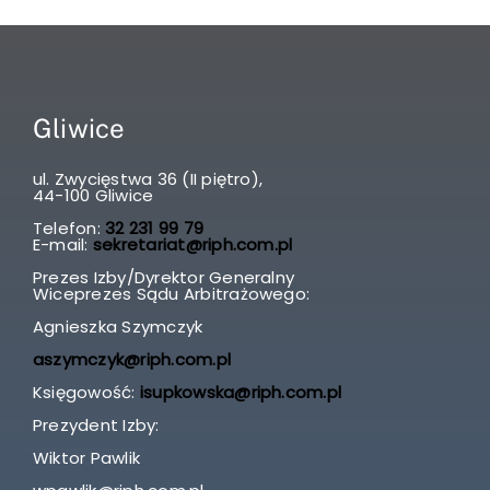
Gliwice
ul. Zwycięstwa 36 (II piętro),
44-100 Gliwice
Telefon:
32 231 99 79
E-mail:
sekretariat@riph.com.pl
Prezes Izby/Dyrektor Generalny
Wiceprezes Sądu Arbitrażowego:
Agnieszka Szymczyk
aszymczyk@riph.com.pl
Księgowość:
isupkowska@riph.com.pl
Prezydent Izby:
Wiktor Pawlik