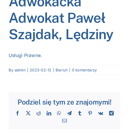
Adwokacka
NASI EKSPERCI
Adwokat Paweł
GALERIA
Szajdak, Lędziny
SĄD ARBITRAŻOWY
KOMITETY
Usługi Prawne.
MARKA ŚLĄSKIE
By
admin
|
2023-02-12
|
Bieruń
|
0 komentarzy
KONTAKT
Podziel się tym ze znajomymi!
Facebook
X
Reddit
LinkedIn
WhatsApp
Telegram
Tumblr
Pinterest
Vk
Xing
Email