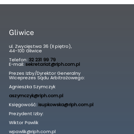
Gliwice
ul. Zwycięstwa 36 (II piętro),
44-100 Gliwice
Telefon:
32 231 99 79
E-mail:
sekretariat@riph.com.pl
Prezes Izby/Dyrektor Generalny
Wiceprezes Sądu Arbitrażowego:
Agnieszka Szymczyk
aszymczyk@riph.com.pl
Księgowość:
isupkowska@riph.com.pl
Prezydent Izby:
Wiktor Pawlik
wpawlik@riph.com.pl