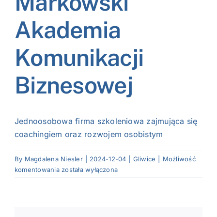
Markowski
NASI EKSPERCI
Akademia
GALERIA
Komunikacji
SĄD ARBITRAŻOWY
Biznesowej
KOMITETY
MARKA ŚLĄSKIE
Jednoosobowa firma szkoleniowa zajmująca się
coachingiem oraz rozwojem osobistym
KONTAKT
By
Magdalena Niesler
|
2024-12-04
|
Gliwice
|
Możliwość
Tomasz
komentowania
została wyłączona
Markowski
Akademia
Komunikacji
Biznesowej