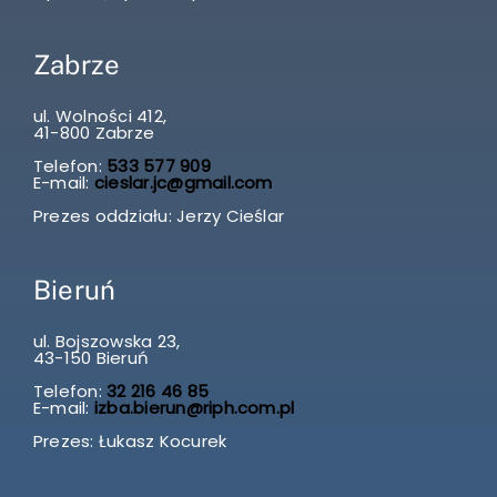
Zabrze
ul. Wolności 412,
41-800 Zabrze
Telefon:
533 577 909
E-mail:
cieslar.jc@gmail.com
Prezes oddziału: Jerzy Cieślar
Bieruń
ul. Bojszowska 23,
43-150 Bieruń
Telefon:
32 216 46 85
E-mail:
izba.bierun@riph.com.pl
Prezes: Łukasz Kocurek