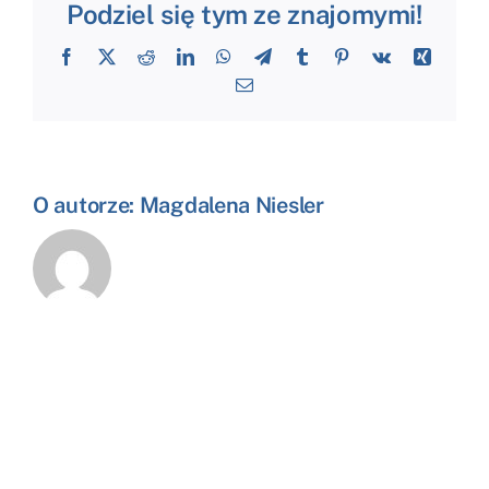
Podziel się tym ze znajomymi!
Facebook
X
Reddit
LinkedIn
WhatsApp
Telegram
Tumblr
Pinterest
Vk
Xing
Email
O autorze:
Magdalena Niesler