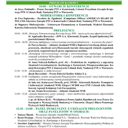
NASI EKSPERCI
GALERIA
SĄD ARBITRAŻOWY
KOMITETY
MARKA ŚLĄSKIE
KONTAKT