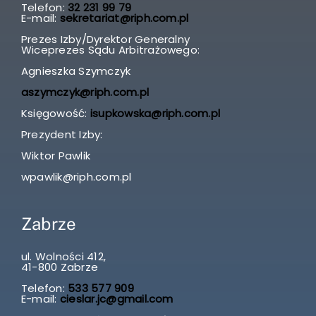
Telefon:
32 231 99 79
E-mail:
sekretariat@riph.com.pl
Prezes Izby/Dyrektor Generalny
Wiceprezes Sądu Arbitrażowego:
Agnieszka Szymczyk
aszymczyk@riph.com.pl
Księgowość:
isupkowska@riph.com.pl
Prezydent Izby:
Wiktor Pawlik
wpawlik@riph.com.pl
Zabrze
ul. Wolności 412,
41-800 Zabrze
Telefon:
533 577 909
E-mail:
cieslar.jc@gmail.com