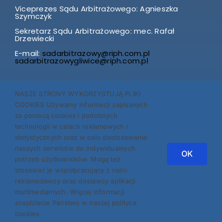
Viceprezes Sądu Arbitrażowego: Agnieszka
Szymczyk
Sekretarz Sądu Arbitrażowego: mec. Rafał
Drzewiecki
E-mail:
sadarbitrazowy@riph.com.pl
sadarbitrazowygliwice@riph.com.pl
SKARGI I WNIOSKI przyjmuje Prezes Izby p. Agnieszka
NASZE STRONY WYKORZYSTUJĄ PLIKI
Szymczyk w każdą środę w godz. 12.00-14.00.
COOKIES Używamy informacji zapisanych
Prosimy o wcześniejsze telefoniczne zgłoszenie
za pomocą cookies i podobnych
i umówienie terminu swojej wizyty!
technologii w celach reklamowych i
statystycznych oraz w celu dostosowania
Znajdź nas:
naszych serwisów do indywidualnych
OK
potrzeb użytkowników. Mogą też
stosować je współpracujący z nami
reklamodawcy oraz dostawcy aplikacji
multimedialnych. Więcej informacji
znajdziecie Państwo w naszej polityce
cookies.