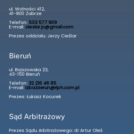
ul. Wolności 412,
41-800 Zabrze
Telefon:
533 577 909
E-mail:
cieslar.jc@gmail.com
Prezes oddziału: Jerzy Cieślar
Bieruń
ul. Bojszowska 23,
43-150 Bieruń
Telefon:
32 216 46 85
E-mail:
izba.bierun@riph.com.pl
Prezes: Łukasz Kocurek
Sąd Arbitrażowy
Prezes Sądu Arbitrażowego: dr Artur Oleś