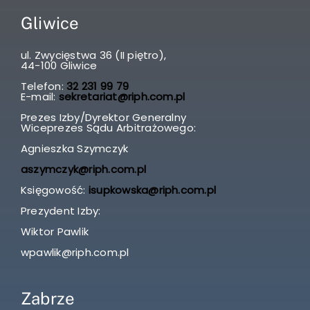
Gliwice
ul. Zwycięstwa 36 (II piętro),
44-100 Gliwice
Telefon:
32 231 99 79
E-mail:
sekretariat@riph.com.pl
Prezes Izby/Dyrektor Generalny
Wiceprezes Sądu Arbitrażowego:
Agnieszka Szymczyk
aszymczyk@riph.com.pl
Księgowość:
isupkowska@riph.com.pl
Prezydent Izby:
Wiktor Pawlik
wpawlik@riph.com.pl
Zabrze