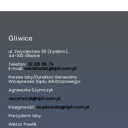
Gliwice
ul. Zwycięstwa 36 (II piętro),
44-100 Gliwice
Telefon:
32 231 99 79
E-mail:
sekretariat@riph.com.pl
Prezes Izby/Dyrektor Generalny
Wiceprezes Sądu Arbitrażowego:
Agnieszka Szymczyk
aszymczyk@riph.com.pl
Księgowość:
isupkowska@riph.com.pl
Prezydent Izby:
Wiktor Pawlik