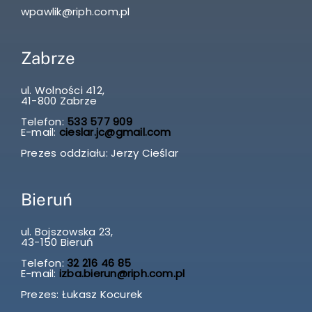
wpawlik@riph.com.pl
Zabrze
ul. Wolności 412,
41-800 Zabrze
Telefon:
533 577 909
E-mail:
cieslar.jc@gmail.com
Prezes oddziału: Jerzy Cieślar
Bieruń
ul. Bojszowska 23,
43-150 Bieruń
Telefon:
32 216 46 85
E-mail:
izba.bierun@riph.com.pl
Prezes: Łukasz Kocurek