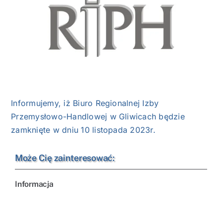
NASI EKSPERCI
GALERIA
SĄD ARBITRAŻOWY
KOMITETY
Informujemy, iż Biuro Regionalnej Izby
Przemysłowo-Handlowej w Gliwicach będzie
MARKA ŚLĄSKIE
zamknięte w dniu 10 listopada 2023r.
KONTAKT
Może Cię zainteresować:
Informacja