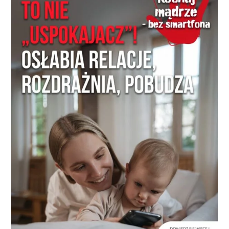
NASI EKSPERCI
GALERIA
SĄD ARBITRAŻOWY
KOMITETY
MARKA ŚLĄSKIE
KONTAKT