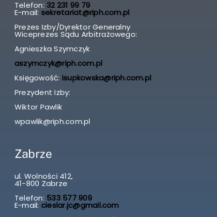
Telefon:
32 231 99 79
E-mail:
sekretariat@riph.com.pl
Prezes Izby/Dyrektor Generalny
Wiceprezes Sądu Arbitrażowego:
Agnieszka Szymczyk
aszymczyk@riph.com.pl
Księgowość:
isupkowska@riph.com.pl
Prezydent Izby:
Wiktor Pawlik
wpawlik@riph.com.pl
Zabrze
ul. Wolności 412,
41-800 Zabrze
Telefon:
533 577 909
E-mail:
cieslar.jc@gmail.com