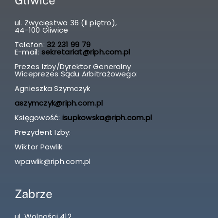
ul. Zwycięstwa 36 (II piętro),
44-100 Gliwice
Telefon:
32 231 99 79
E-mail:
sekretariat@riph.com.pl
Prezes Izby/Dyrektor Generalny
Wiceprezes Sądu Arbitrażowego:
Agnieszka Szymczyk
aszymczyk@riph.com.pl
Księgowość:
isupkowska@riph.com.pl
Prezydent Izby:
Wiktor Pawlik
wpawlik@riph.com.pl
Zabrze
ul. Wolności 412,