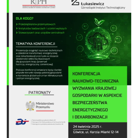
NASI EKSPERCI
GALERIA
SĄD ARBITRAŻOWY
KOMITETY
MARKA ŚLĄSKIE
KONTAKT