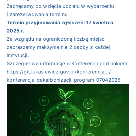
Zachęcamy do wzięcia udziału w wydarzeniu
i zarezerwowania terminu.
Termin przyjmowania zgłoszeń: 17 kwietnia
2025 r.
Ze względu na ograniczoną liczbę miejsc
zapraszamy maksymalnie 2 osoby z każdej
instytucji.
Szczegółowe informacje o Konferencji pod linkiem
https://git.lukasiewicz.gov.pl/konferencja…/
konferencja_dekarbonizacji_program_07042025