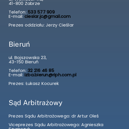
41-800 Zabrze
Telefon:
533 577 909
E-mail:
cieslar.jc@gmail.com
Prezes oddziału: Jerzy Cieślar
Bieruń
ul. Bojszowska 23,
43-150 Bieruń
Telefon:
32 216 46 85
E-mail:
izba.bierun@riph.com.pl
Prezes: Łukasz Kocurek
Sąd Arbitrażowy
Prezes Sądu Arbitrażowego: dr Artur Oleś
Viceprezes Sądu Arbitrażowego: Agnieszka
Szymczyk