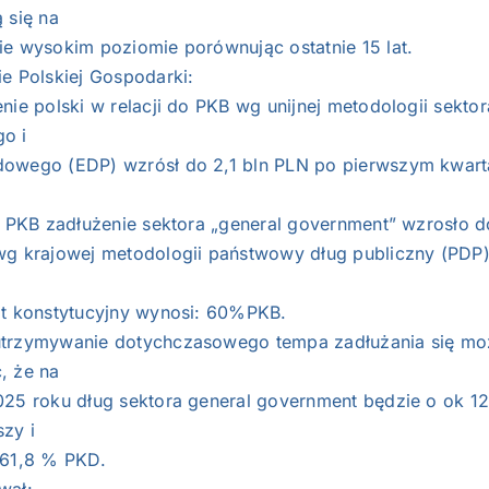
 się na
ie wysokim poziomie porównując ostatnie 15 lat.
e Polskiej Gospodarki:
nie polski w relacji do PKB wg unijnej metodologii sektor
o i
owego (EDP) wzrósł do 2,1 bln PLN po pierwszym kwart
do PKB zadłużenie sektora „general government” wzrosło d
wg krajowej metodologii państwowy dług publiczny (PDP)
it konstytucyjny wynosi: 60%PKB.
trzymywanie dotychczasowego tempa zadłużania się mo
, że na
025 roku dług sektora general government będzie o ok 1
zy i
 61,8 % PKD.