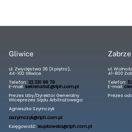
Gliwice
Zabrze
ul. Zwycięstwa 36 (II piętro),
ul. Wolnośc
44-100 Gliwice
41-800 Za
Telefon:
32 231 99 79
Telefon:
53
E-mail:
sekretariat@riph.com.pl
E-mail:
cie
Prezes Izby/Dyrektor Generalny
Prezes odd
Wiceprezes Sądu Arbitrażowego:
Agnieszka Szymczyk
aszymczyk@riph.com.pl
Księgowość:
isupkowska@riph.com.pl