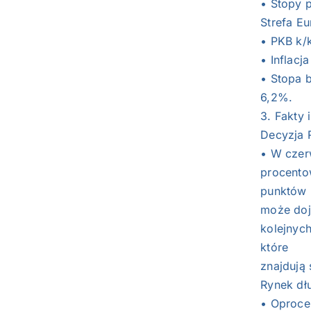
• Stopy 
Strefa Eu
• PKB k/
• Inflacj
• Stopa 
6,2%.
3. Fakty 
Decyzja 
• W czerw
procento
punktów 
może doj
kolejnyc
które
znajdują 
Rynek dłu
• Oproce