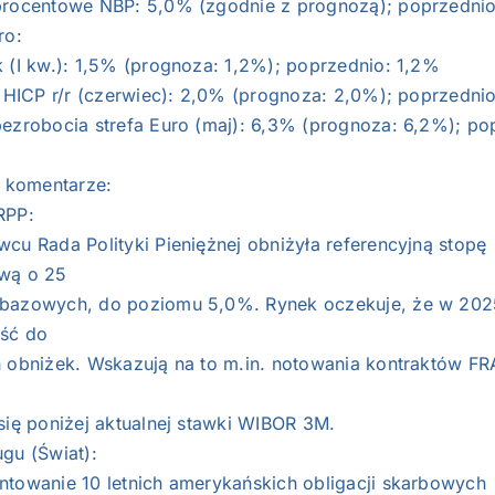
procentowe NBP: 5,0% (zgodnie z prognozą); poprzedni
ro:
k (I kw.): 1,5% (prognoza: 1,2%); poprzednio: 1,2%
a HICP r/r (czerwiec): 2,0% (prognoza: 2,0%); poprzedni
bezrobocia strefa Euro (maj): 6,3% (prognoza: 6,2%); po
i komentarze:
RPP:
cu Rada Polityki Pieniężnej obniżyła referencyjną stopę
wą o 25
bazowych, do poziomu 5,0%. Rynek oczekuje, że w 202
ść do
h obniżek. Wskazują na to m.in. notowania kontraktów FR
się poniżej aktualnej stawki WIBOR 3M.
gu (Świat):
ntowanie 10 letnich amerykańskich obligacji skarbowych