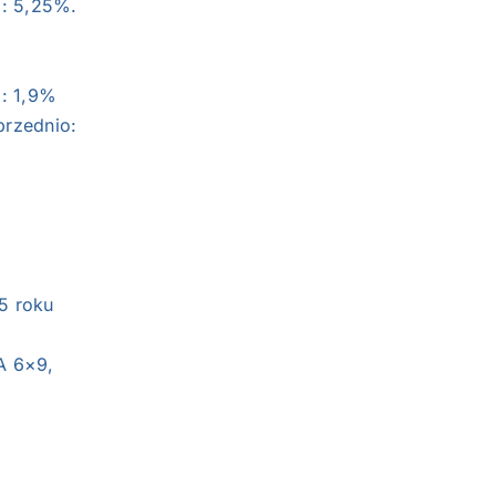
o: 5,25%.
o: 1,9%
przednio:
5 roku
A 6×9,