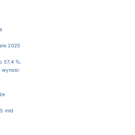
a
ale 2025
o 57,4 %.
 wynosi:
że
25 mld