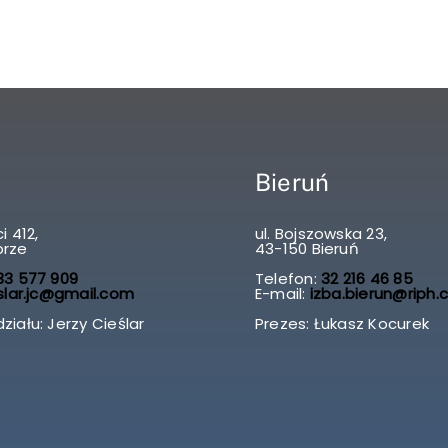
Bieruń
i 412,
ul. Bojszowska 23,
brze
43-150 Bieruń
3 577 909
Telefon:
32 216 46 85
slar.jc@gmail.com
E-mail:
izba.bierun@riph.
ziału: Jerzy Cieślar
Prezes: Łukasz Kocurek