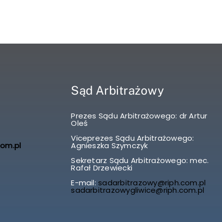
Sąd Arbitrażowy
Prezes Sądu Arbitrażowego: dr Artur
Oleś
Viceprezes Sądu Arbitrażowego:
com.pl
Agnieszka Szymczyk
Sekretarz Sądu Arbitrażowego: mec.
Rafał Drzewiecki
E-mail:
sadarbitrazowy@riph.com.pl
sadarbitrazowygliwice@riph.com.pl