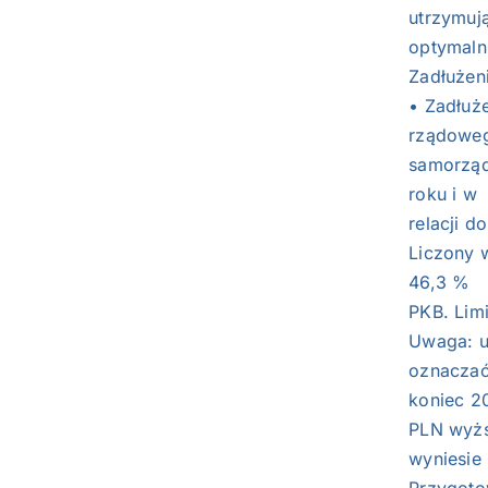
utrzymują
optymaln
Zadłużeni
• Zadłuże
rządoweg
samorząd
roku i w
relacji 
Liczony 
46,3 %
PKB. Lim
Uwaga: u
oznaczać
koniec 2
PLN wyżs
wyniesie