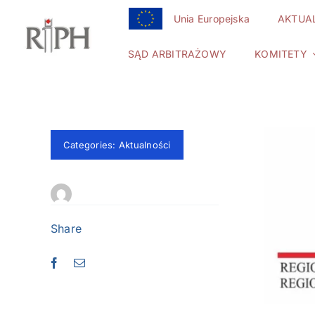
Przejdź
Unia Europejska
AKTUA
do
zawartości
SĄD ARBITRAŻOWY
KOMITETY
Categories:
Aktualności
Share