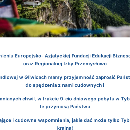
ieniu Europejsko- Azjatyckiej Fundacji Edukacji Bizne
oraz Regionalnej Izby Przemysłowo
ndlowej w Gliwicach mamy przyjemność zaprosić Pańs
do spędzenia z nami cudownych i
nianych chwil, w trakcie 9-cio dniowego pobytu w Tyb
te przyniosą Państwu
jące i cudowne wspomnienia, jakie dać może tylko Ty
kraina!