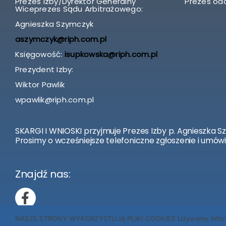
Prezes Izby/Dyrektor Generalny
Prezes odd
Wiceprezes Sądu Arbitrażowego:
Agnieszka Szymczyk
aszymczyk@riph.com.pl
Księgowość:
isupkowska@riph.com.pl
Prezydent Izby:
Wiktor Pawlik
wpawlik@riph.com.pl
SKARGI I WNIOSKI przyjmuje Prezes Izby p. Agnieszka S
Prosimy o wcześniejsze telefoniczne zgłoszenie i umówi
Znajdź nas:
NASZE STRONY WYKORZYSTUJĄ PLIKI COOKIES Używamy informacji