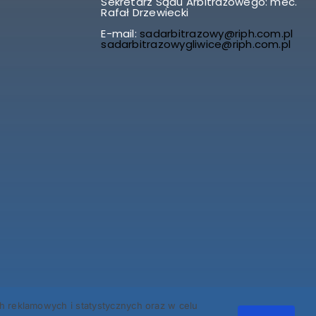
Sekretarz Sądu Arbitrażowego: mec.
Rafał Drzewiecki
E-mail:
sadarbitrazowy@riph.com.pl
sadarbitrazowygliwice@riph.com.pl
reklamowych i statystycznych oraz w celu