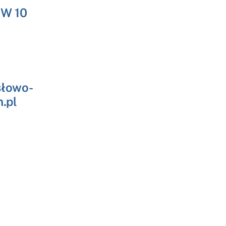
NW 10
słowo-
.pl