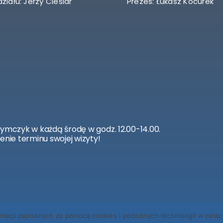
ziału: Jerzy Cieślar
Prezes: Łukasz Kocurek
zymczyk w każdą środę w godz. 12.00-14.00.
enie terminu swojej wizyty!
 zapisanych za pomocą cookies i podobnych technologii w celach 