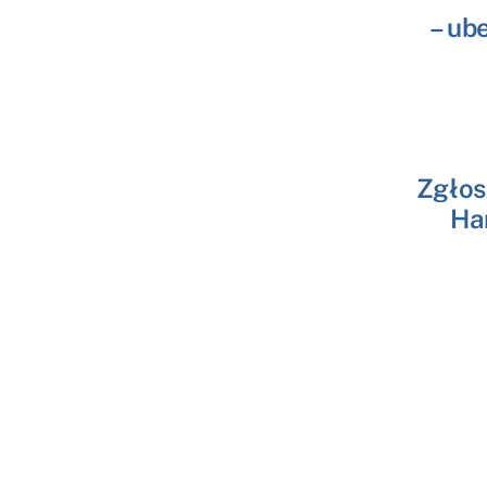
– ub
Zgłos
Ha