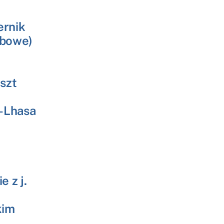
ernik
obowe)
szt
 –Lhasa
 z j.
kim