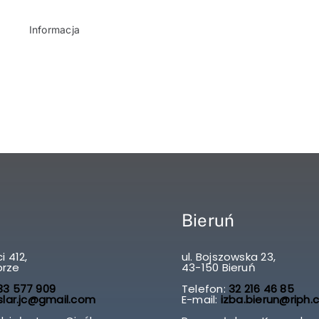
Informacja
Bieruń
i 412,
ul. Bojszowska 23,
brze
43-150 Bieruń
3 577 909
Telefon:
32 216 46 85
slar.jc@gmail.com
E-mail:
izba.bierun@riph.