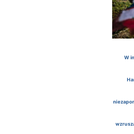
W im
Ha
niezapom
wzrusza