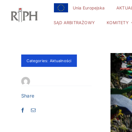
Przejdź
Unia Europejska
AKTUA
do
zawartości
SĄD ARBITRAŻOWY
KOMITETY
Categories:
Aktualności
Share