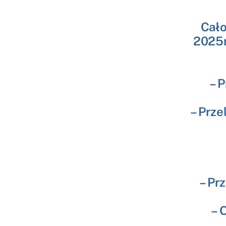
Cało
2025r
– 
– Prze
– Pr
– 