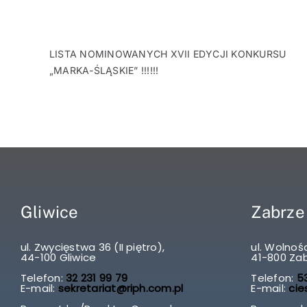
LISTA NOMINOWANYCH XVII EDYCJI KONKURSU
„MARKA-ŚLĄSKIE” !!!!!!
Gliwice
Zabrze
ul. Zwycięstwa 36 (II piętro),
ul. Wolnośc
44-100 Gliwice
41-800 Za
Telefon:
32 231 99 79
Telefon:
53
E-mail:
sekretariat@riph.com.pl
E-mail:
cie