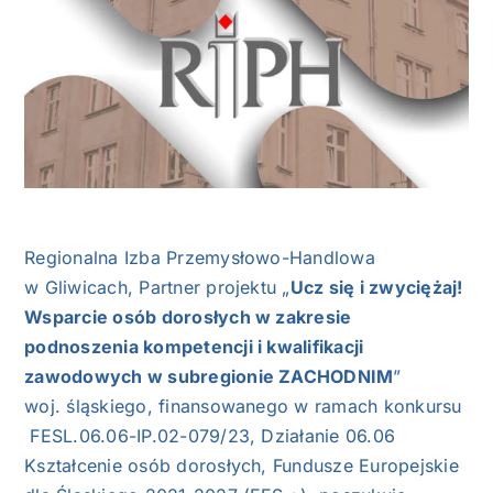
NASI EKSPERCI
GALERIA
SĄD ARBITRAŻOWY
KOMITETY
Regionalna Izba Przemysłowo-Handlowa
MARKA ŚLĄSKIE
w Gliwicach, Partner projektu „
Ucz się i zwyciężaj!
Wsparcie osób dorosłych w zakresie
KONTAKT
podnoszenia kompetencji i kwalifikacji
zawodowych w subregionie ZACHODNIM
”
woj. śląskiego, finansowanego w ramach konkursu
FESL.06.06-IP.02-079/23, Działanie 06.06
Kształcenie osób dorosłych, Fundusze Europejskie