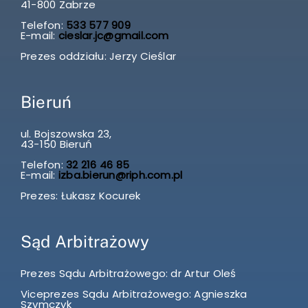
41-800 Zabrze
Telefon:
533 577 909
E-mail:
cieslar.jc@gmail.com
Prezes oddziału: Jerzy Cieślar
Bieruń
ul. Bojszowska 23,
43-150 Bieruń
Telefon:
32 216 46 85
E-mail:
izba.bierun@riph.com.pl
Prezes: Łukasz Kocurek
Sąd Arbitrażowy
Prezes Sądu Arbitrażowego: dr Artur Oleś
Viceprezes Sądu Arbitrażowego: Agnieszka
Szymczyk