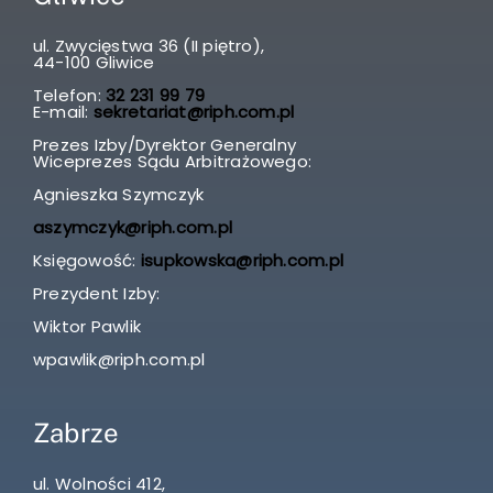
ul. Zwycięstwa 36 (II piętro),
44-100 Gliwice
Telefon:
32 231 99 79
E-mail:
sekretariat@riph.com.pl
Prezes Izby/Dyrektor Generalny
Wiceprezes Sądu Arbitrażowego:
Agnieszka Szymczyk
aszymczyk@riph.com.pl
Księgowość:
isupkowska@riph.com.pl
Prezydent Izby:
Wiktor Pawlik
wpawlik@riph.com.pl
Zabrze
ul. Wolności 412,