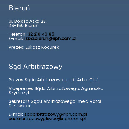
Bieruń
ul. Bojszowska 23,
43-150 Bieruń
Telefon:
32 216 46 85
E-mail:
izba.bierun@riph.com.pl
Prezes: Łukasz Kocurek
Sąd Arbitrażowy
Prezes Sądu Arbitrażowego: dr Artur Oleś
Viceprezes Sądu Arbitrażowego: Agnieszka
Szymczyk
Sekretarz Sądu Arbitrażowego: mec. Rafał
Drzewiecki
E-mail:
sadarbitrazowy@riph.com.pl
sadarbitrazowygliwice@riph.com.pl