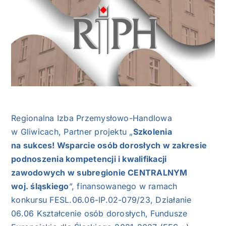
NASI EKSPERCI
GALERIA
SĄD ARBITRAŻOWY
KOMITETY
Regionalna Izba Przemysłowo-Handlowa
MARKA ŚLĄSKIE
w Gliwicach, Partner projektu „
Szkolenia
na sukces! Wsparcie osób dorosłych w zakresie
KONTAKT
podnoszenia kompetencji i kwalifikacji
zawodowych w subregionie CENTRALNYM
woj. śląskiego
”, finansowanego w ramach
konkursu FESL.06.06-IP.02-079/23, Działanie
06.06 Kształcenie osób dorosłych, Fundusze