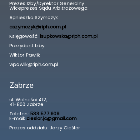
Prezes Izby/Dyrektor Generalny
Wiceprezes Sądu Arbitrażowego:
Agnieszka Szymczyk
aszymczyk@riph.com.pl
Księgowość:
isupkowska@riph.com.pl
Prezydent Izby:
Wiktor Pawlik
wpawlik@riph.com.pl
Zabrze
ul. Wolności 412,
41-800 Zabrze
Telefon:
533 577 909
E-mail:
cieslar.jc@gmail.com
Prezes oddziału: Jerzy Cieślar