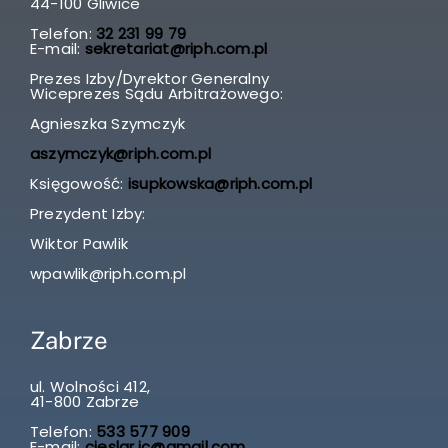
44-100 Gliwice
Telefon:
32 231 99 79
E-mail:
sekretariat@riph.com.pl
Prezes Izby/Dyrektor Generalny
Wiceprezes Sądu Arbitrażowego:
Agnieszka Szymczyk
aszymczyk@riph.com.pl
Księgowość:
isupkowska@riph.com.pl
Prezydent Izby:
Wiktor Pawlik
wpawlik@riph.com.pl
Zabrze
ul. Wolności 412,
41-800 Zabrze
Telefon:
533 577 909
E-mail:
cieslar.jc@gmail.com