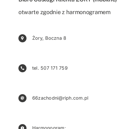
otwarte zgodnie z harmonogramem
Biura obsługi klienta
Żory, Boczna 8
tel. 507 171 759
66zachodni@riph.com.pl
Harmonogram: