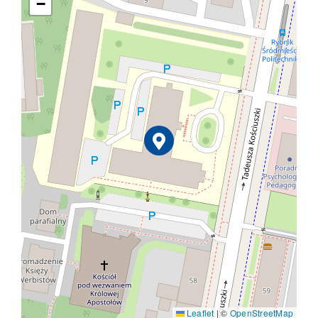
−
Leaflet
|
©
OpenStreetMap