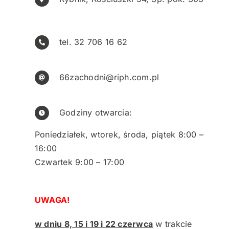
NASI EKSPERCI
GALERIA
tel. 32 706 16 62
SĄD ARBITRAŻOWY
66zachodni@riph.com.pl
KOMITETY
Godziny otwarcia:
MARKA ŚLĄSKIE
Poniedziałek, wtorek, środa, piątek 8:00 –
16:00
KONTAKT
Czwartek 9:00 – 17:00
UWAGA!
w dniu 8, 15 i 19 i 22 czerwca
w trakcie