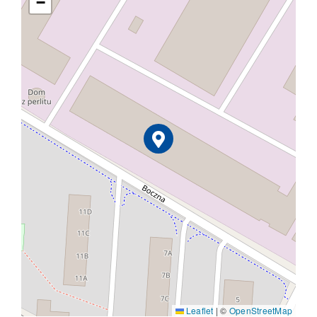
−
Leaflet
|
©
OpenStreetMap