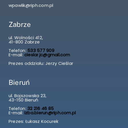
wpawlik@riph.com.pl
Zabrze
ul. Wolności 412,
41-800 Zabrze
Telefon:
533 577 909
E-mail:
cieslar.jc@gmail.com
Prezes oddziału: Jerzy Cieślar
Bieruń
ul. Bojszowska 23,
43-150 Bieruń
Telefon:
32 216 46 85
E-mail:
izba.bierun@riph.com.pl
Prezes: Łukasz Kocurek