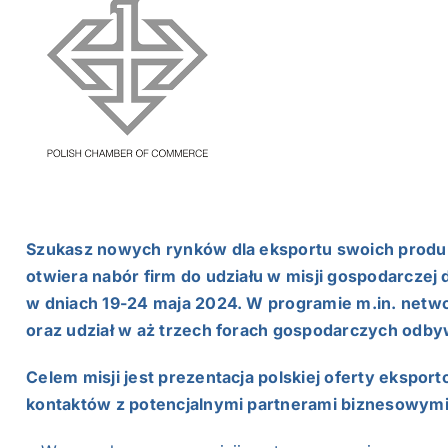
NASI EKSPERCI
GALERIA
SĄD ARBITRAŻOWY
KOMITETY
MARKA ŚLĄSKIE
Szukasz nowych rynków dla eksportu swoich produ
otwiera nabór firm do udziału w misji gospodarczej do
KONTAKT
w dniach 19-24 maja 2024. W programie m.in. netwo
oraz udział w aż trzech forach gospodarczych odbywa
Celem misji jest prezentacja polskiej oferty ekspor
kontaktów z potencjalnymi partnerami biznesowymi 