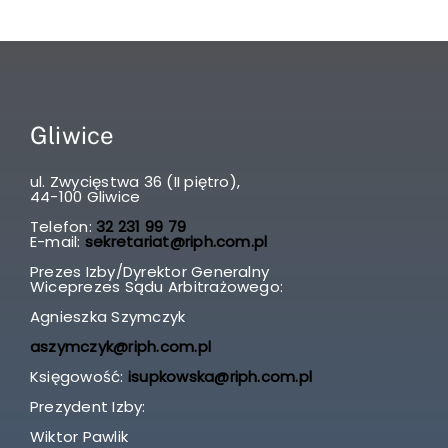
Gliwice
ul. Zwycięstwa 36 (II piętro),
44-100 Gliwice
Telefon:
32 231 99 79
E-mail:
sekretariat@riph.com.pl
Prezes Izby/Dyrektor Generalny
Wiceprezes Sądu Arbitrażowego:
Agnieszka Szymczyk
aszymczyk@riph.com.pl
Księgowość:
isupkowska@riph.com.pl
Prezydent Izby:
Wiktor Pawlik