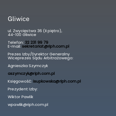
Gliwice
ul. Zwycięstwa 36 (II piętro),
44-100 Gliwice
Telefon:
32 231 99 79
E-mail:
sekretariat@riph.com.pl
Prezes Izby/Dyrektor Generalny
Wiceprezes Sądu Arbitrażowego:
Agnieszka Szymczyk
aszymczyk@riph.com.pl
Księgowość:
isupkowska@riph.com.pl
Prezydent Izby:
Wiktor Pawlik
wpawlik@riph.com.pl