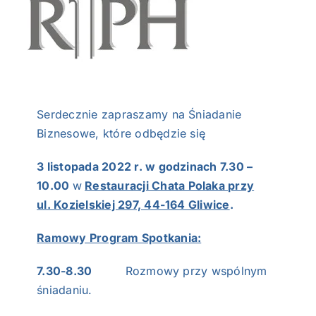
NASI EKSPERCI
GALERIA
SĄD ARBITRAŻOWY
Serdecznie zapraszamy na Śniadanie
KOMITETY
Biznesowe, które odbędzie się
3 listopada 2022 r. w godzinach 7.30 –
MARKA ŚLĄSKIE
10.00
w
Restauracji Chata Polaka przy
ul. Kozielskiej 297, 44-164 Gliwice
.
KONTAKT
Ramowy Program Spotkania:
7.30-8.30
Rozmowy przy wspólnym
śniadaniu.