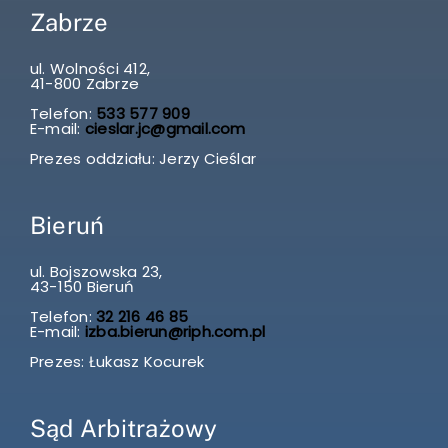
Zabrze
ul. Wolności 412,
41-800 Zabrze
Telefon:
533 577 909
E-mail:
cieslar.jc@gmail.com
Prezes oddziału: Jerzy Cieślar
Bieruń
ul. Bojszowska 23,
43-150 Bieruń
Telefon:
32 216 46 85
E-mail:
izba.bierun@riph.com.pl
Prezes: Łukasz Kocurek
Sąd Arbitrażowy