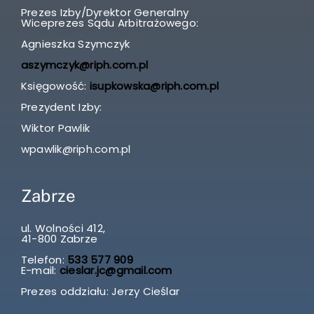
Prezes Izby/Dyrektor Generalny
Wiceprezes Sądu Arbitrażowego:
Agnieszka Szymczyk
aszymczyk@riph.com.pl
Księgowość:
isupkowska@riph.com.pl
Prezydent Izby:
Wiktor Pawlik
wpawlik@riph.com.pl
Zabrze
ul. Wolności 412,
41-800 Zabrze
Telefon:
533 577 909
E-mail:
cieslar.jc@gmail.com
Prezes oddziału: Jerzy Cieślar