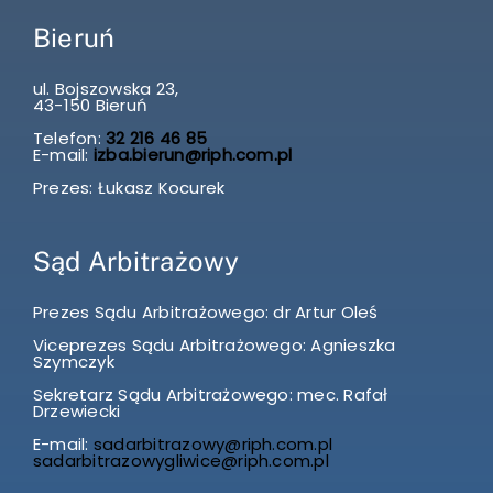
Bieruń
ul. Bojszowska 23,
43-150 Bieruń
Telefon:
32 216 46 85
E-mail:
izba.bierun@riph.com.pl
Prezes: Łukasz Kocurek
Sąd Arbitrażowy
Prezes Sądu Arbitrażowego: dr Artur Oleś
Viceprezes Sądu Arbitrażowego: Agnieszka
Szymczyk
Sekretarz Sądu Arbitrażowego: mec. Rafał
Drzewiecki
E-mail:
sadarbitrazowy@riph.com.pl
sadarbitrazowygliwice@riph.com.pl