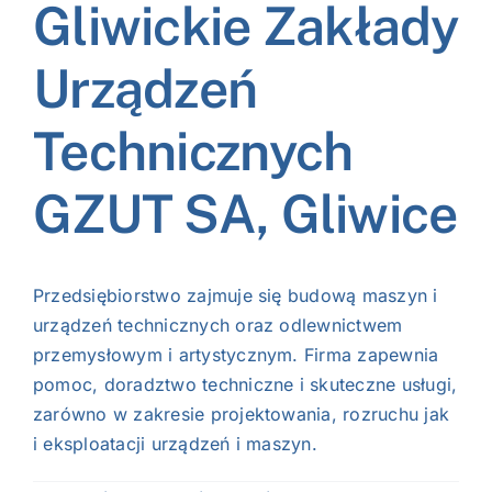
Gliwickie Zakłady
NASI EKSPERCI
Urządzeń
GALERIA
Technicznych
SĄD ARBITRAŻOWY
GZUT SA, Gliwice
KOMITETY
MARKA ŚLĄSKIE
Przedsiębiorstwo zajmuje się budową maszyn i
urządzeń technicznych oraz odlewnictwem
KONTAKT
przemysłowym i artystycznym. Firma zapewnia
pomoc, doradztwo techniczne i skuteczne usługi,
zarówno w zakresie projektowania, rozruchu jak
i eksploatacji urządzeń i maszyn.