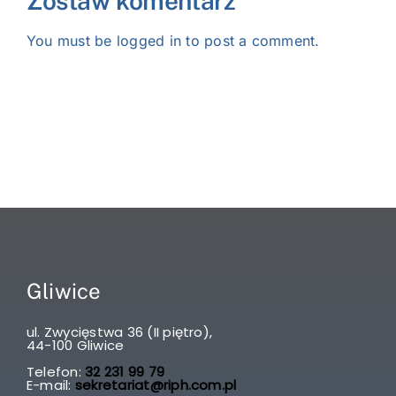
Zostaw komentarz
You must be
logged in
to post a comment.
Gliwice
ul. Zwycięstwa 36 (II piętro),
44-100 Gliwice
Telefon:
32 231 99 79
E-mail:
sekretariat@riph.com.pl