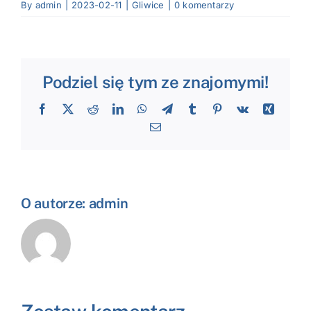
By
admin
|
2023-02-11
|
Gliwice
|
0 komentarzy
Podziel się tym ze znajomymi!
Facebook
X
Reddit
LinkedIn
WhatsApp
Telegram
Tumblr
Pinterest
Vk
Xing
Email
O autorze:
admin