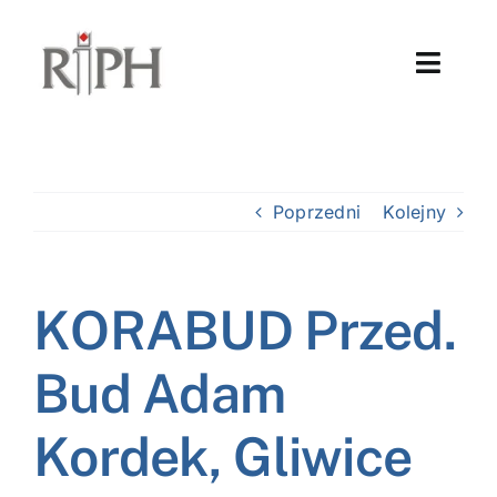
Przejdź
do
Toggl
zawartości
Naviga
Unia Europejska
AKTUALNOŚCI
Poprzedni
Kolejny
O IZBIE
KORABUD Przed.
USŁUGI
Bud Adam
PROJEKTY
Kordek, Gliwice
CZŁONKOSTWO