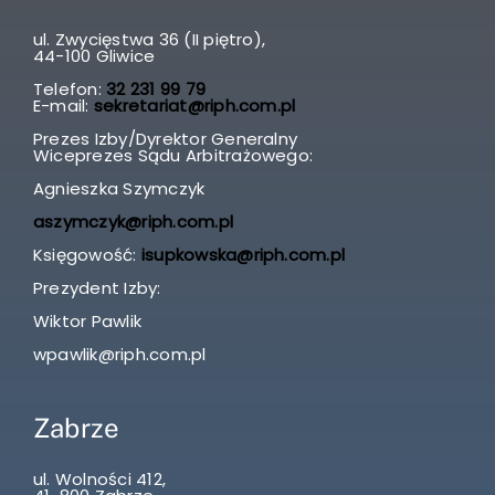
ul. Zwycięstwa 36 (II piętro),
44-100 Gliwice
Telefon:
32 231 99 79
E-mail:
sekretariat@riph.com.pl
Prezes Izby/Dyrektor Generalny
Wiceprezes Sądu Arbitrażowego:
Agnieszka Szymczyk
aszymczyk@riph.com.pl
Księgowość:
isupkowska@riph.com.pl
Prezydent Izby:
Wiktor Pawlik
wpawlik@riph.com.pl
Zabrze
ul. Wolności 412,