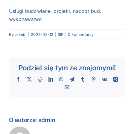
NASI EKSPERCI
Usługi budowlane, projekt. nadzór bud.,
wykonawstwo
GALERIA
By
admin
|
2023-02-12
|
ŚIP
|
0 komentarzy
SĄD ARBITRAŻOWY
KOMITETY
Podziel się tym ze znajomymi!
MARKA ŚLĄSKIE
Facebook
X
Reddit
LinkedIn
WhatsApp
Telegram
Tumblr
Pinterest
Vk
Xing
Email
KONTAKT
O autorze:
admin