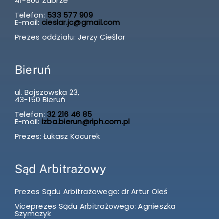
41-800 Zabrze
Telefon:
533 577 909
E-mail:
cieslar.jc@gmail.com
Prezes oddziału: Jerzy Cieślar
Bieruń
ul. Bojszowska 23,
43-150 Bieruń
Telefon:
32 216 46 85
E-mail:
izba.bierun@riph.com.pl
Prezes: Łukasz Kocurek
Sąd Arbitrażowy
Prezes Sądu Arbitrażowego: dr Artur Oleś
Viceprezes Sądu Arbitrażowego: Agnieszka
Szymczyk