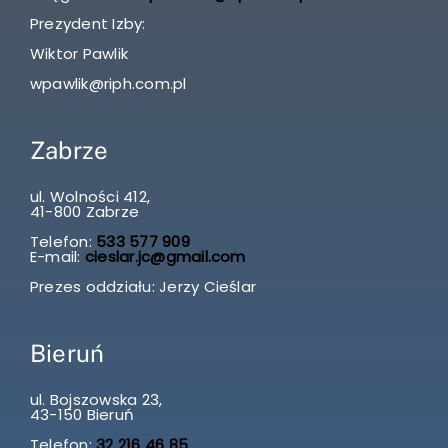
Prezydent Izby:
Wiktor Pawlik
wpawlik@riph.com.pl
Zabrze
ul. Wolności 412,
41-800 Zabrze
Telefon:
533 577 909
E-mail:
cieslar.jc@gmail.com
Prezes oddziału: Jerzy Cieślar
Bieruń
ul. Bojszowska 23,
43-150 Bieruń
Telefon:
32 216 46 85