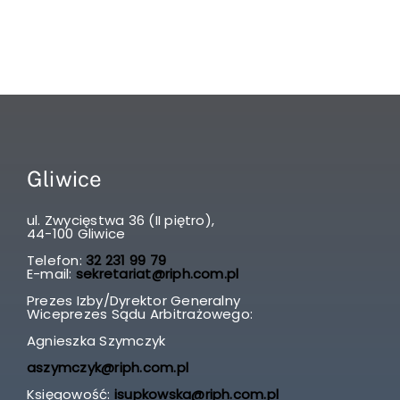
Gliwice
ul. Zwycięstwa 36 (II piętro),
44-100 Gliwice
Telefon:
32 231 99 79
E-mail:
sekretariat@riph.com.pl
Prezes Izby/Dyrektor Generalny
Wiceprezes Sądu Arbitrażowego:
Agnieszka Szymczyk
aszymczyk@riph.com.pl
Księgowość:
isupkowska@riph.com.pl