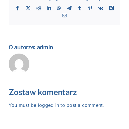
Facebook
X
Reddit
LinkedIn
WhatsApp
Telegram
Tumblr
Pinterest
Vk
Xing
Email
O autorze:
admin
Zostaw komentarz
You must be
logged in
to post a comment.