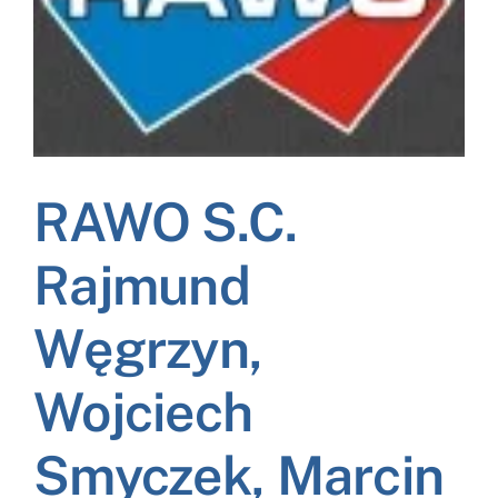
NASI EKSPERCI
GALERIA
SĄD ARBITRAŻOWY
RAWO S.C.
KOMITETY
Rajmund
MARKA ŚLĄSKIE
Węgrzyn,
KONTAKT
Wojciech
Smyczek, Marcin