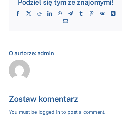
Podziel się tym ze znajomymi!
Facebook
X
Reddit
LinkedIn
WhatsApp
Telegram
Tumblr
Pinterest
Vk
Xing
Email
O autorze:
admin
Zostaw komentarz
You must be
logged in
to post a comment.