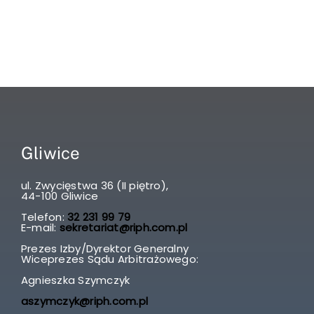
Gliwice
ul. Zwycięstwa 36 (II piętro),
44-100 Gliwice
Telefon:
32 231 99 79
E-mail:
sekretariat@riph.com.pl
Prezes Izby/Dyrektor Generalny
Wiceprezes Sądu Arbitrażowego:
Agnieszka Szymczyk
aszymczyk@riph.com.pl