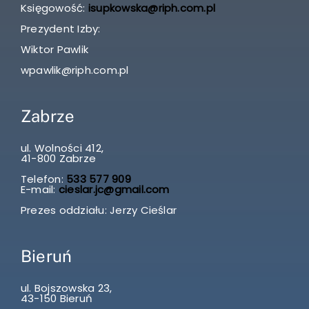
Księgowość:
isupkowska@riph.com.pl
Prezydent Izby:
Wiktor Pawlik
wpawlik@riph.com.pl
Zabrze
ul. Wolności 412,
41-800 Zabrze
Telefon:
533 577 909
E-mail:
cieslar.jc@gmail.com
Prezes oddziału: Jerzy Cieślar
Bieruń
ul. Bojszowska 23,
43-150 Bieruń