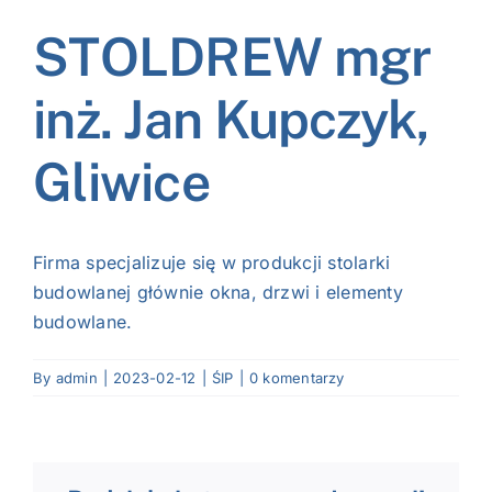
NASI EKSPERCI
STOLDREW mgr
GALERIA
inż. Jan Kupczyk,
SĄD ARBITRAŻOWY
Gliwice
KOMITETY
Firma specjalizuje się w produkcji stolarki
MARKA ŚLĄSKIE
budowlanej głównie okna, drzwi i elementy
budowlane.
KONTAKT
By
admin
|
2023-02-12
|
ŚIP
|
0 komentarzy