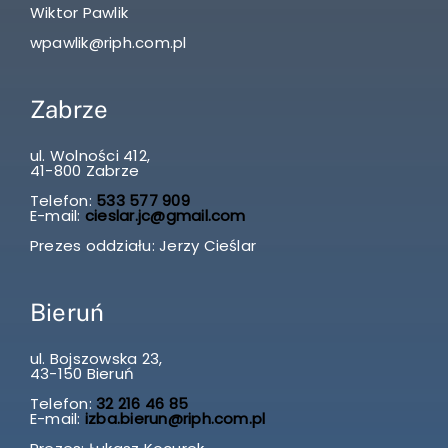
Wiktor Pawlik
wpawlik@riph.com.pl
Zabrze
ul. Wolności 412,
41-800 Zabrze
Telefon:
533 577 909
E-mail:
cieslar.jc@gmail.com
Prezes oddziału: Jerzy Cieślar
Bieruń
ul. Bojszowska 23,
43-150 Bieruń
Telefon:
32 216 46 85
E-mail:
izba.bierun@riph.com.pl