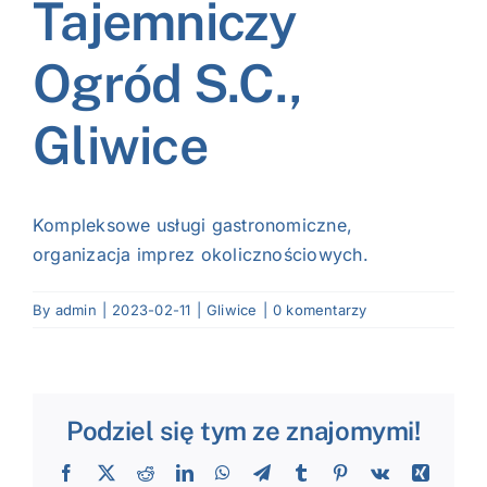
Tajemniczy
NASI EKSPERCI
Ogród S.C.,
GALERIA
Gliwice
SĄD ARBITRAŻOWY
KOMITETY
Kompleksowe usługi gastronomiczne,
organizacja imprez okolicznościowych.
MARKA ŚLĄSKIE
By
admin
|
2023-02-11
|
Gliwice
|
0 komentarzy
KONTAKT
Podziel się tym ze znajomymi!
Facebook
X
Reddit
LinkedIn
WhatsApp
Telegram
Tumblr
Pinterest
Vk
Xing