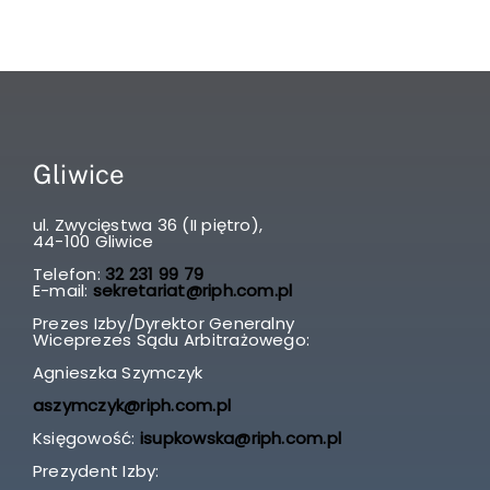
Gliwice
ul. Zwycięstwa 36 (II piętro),
44-100 Gliwice
Telefon:
32 231 99 79
E-mail:
sekretariat@riph.com.pl
Prezes Izby/Dyrektor Generalny
Wiceprezes Sądu Arbitrażowego:
Agnieszka Szymczyk
aszymczyk@riph.com.pl
Księgowość:
isupkowska@riph.com.pl
Prezydent Izby: