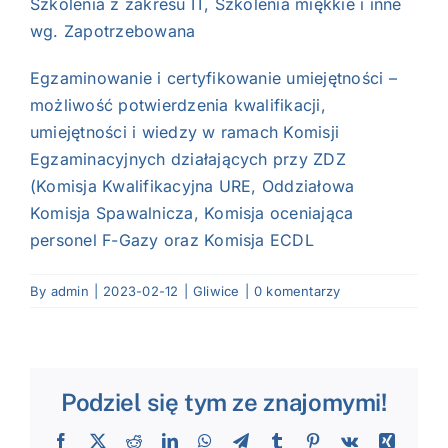
Szkolenia z zakresu IT, Szkolenia miękkie i inne
wg. Zapotrzebowana
Egzaminowanie i certyfikowanie umiejętności –
możliwość potwierdzenia kwalifikacji,
umiejętności i wiedzy w ramach Komisji
Egzaminacyjnych działających przy ZDZ
(Komisja Kwalifikacyjna URE, Oddziałowa
Komisja Spawalnicza, Komisja oceniająca
personel F-Gazy oraz Komisja ECDL
By
admin
|
2023-02-12
|
Gliwice
|
0 komentarzy
Podziel się tym ze znajomymi!
Facebook
X
Reddit
LinkedIn
WhatsApp
Telegram
Tumblr
Pinterest
Vk
Xing