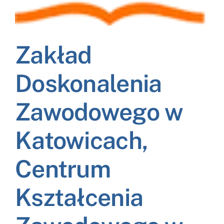
NASI EKSPERCI
GALERIA
Zakład
SĄD ARBITRAŻOWY
Doskonalenia
KOMITETY
Zawodowego w
MARKA ŚLĄSKIE
Katowicach,
KONTAKT
Centrum
Kształcenia