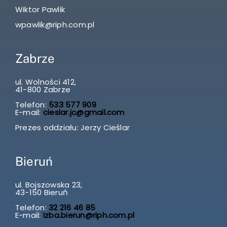
Wiktor Pawlik
wpawlik@riph.com.pl
Zabrze
ul. Wolności 412,
41-800 Zabrze
Telefon:
533 577 909
E-mail:
cieslar.jc@gmail.com
Prezes oddziału: Jerzy Cieślar
Bieruń
ul. Bojszowska 23,
43-150 Bieruń
Telefon:
32 216 46 85
E-mail:
izba.bierun@riph.com.pl