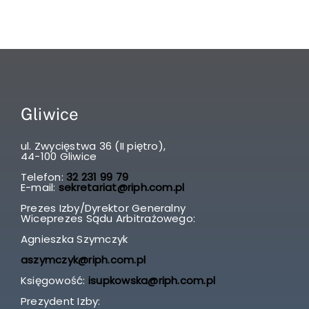
Gliwice
ul. Zwycięstwa 36 (II piętro),
44-100 Gliwice
Telefon:
32 231 99 79
E-mail:
sekretariat@riph.com.pl
Prezes Izby/Dyrektor Generalny
Wiceprezes Sądu Arbitrażowego:
Agnieszka Szymczyk
aszymczyk@riph.com.pl
Księgowość:
isupkowska@riph.com.pl
Prezydent Izby: